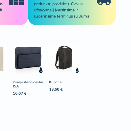
pasirinktų produktų. Gavus
us
užsakymą jį įvertinsime ir
ir
suderinsime terminus su Jumis.
Kompiuterio dėklas
Kuprinė
15.6
13,68
€
16,07
€