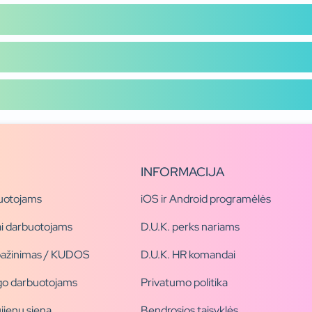
INFORMACIJA
uotojams
iOS ir Android programėlės
i darbuotojams
D.U.K. perks nariams
pažinimas / KUDOS
D.U.K. HR komandai
ogo darbuotojams
Privatumo politika
jienų siena
Bendrosios taisyklės