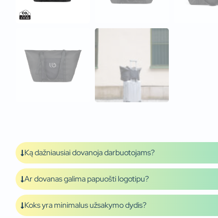
Ką dažniausiai dovanoja darbuotojams?
Ar dovanas galima papuošti logotipu?
Koks yra minimalus užsakymo dydis?