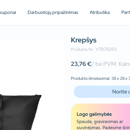
kuponai
Darbuotojų pripažinimas
Atributika
Par
Krepšys
Produkto Nr.:
V7070201
23,76
€
/ be PVM. Kaino
Produkto išmatavimai: 38 x 28 x
Norite 
Logo galimybės
Spauda, graviravimas ar
siuvinėjimas. Padėsime išrin