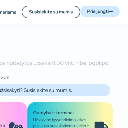
Prisijungti
Susisiekite su mumis
tneriams
s nurodytos užsakant 30 vnt. ir be logotipo.
 35 cm
užsisakyti? Susisiekite su mumis.
Gamyba ir terminai
Užsakymo įgyvendinimo laikas
priklauso nuo užsakomo kiekio ir
kti