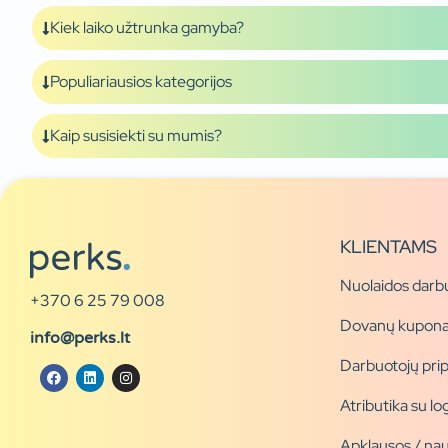
Kiek laiko užtrunka gamyba?
Populiariausios kategorijos
Kaip susisiekti su mumis?
KLIENTAMS
Nuolaidos darb
+370 6 25 79 008
Dovanų kupona
info@perks.lt
Darbuotojų pri
Atributika su l
Apklausos / nau