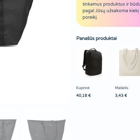
tinkamus produktus ir būd
pagal Jūsų užsakoma kiekį 
poreikį.
Panašūs produktai
Kuprinė
Maišelis
40,18
€
3,43
€