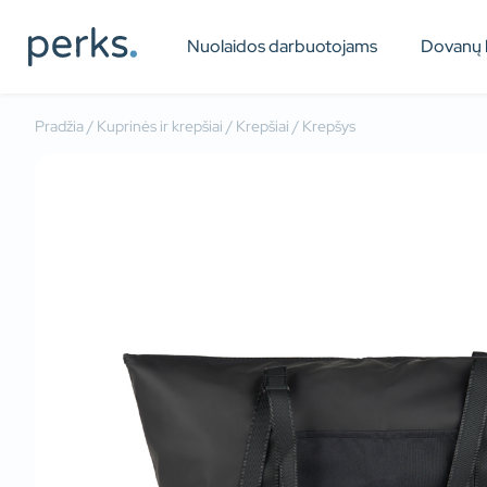
Nuolaidos darbuotojams
Dovanų 
Pradžia
/
Kuprinės ir krepšiai
/
Krepšiai
/ Krepšys