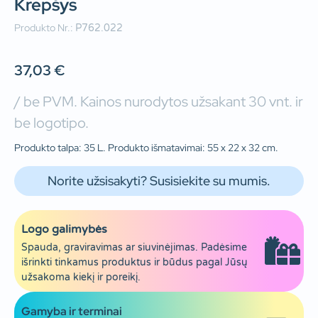
Krepšys
Produkto Nr.:
P762.022
37,03
€
/ be PVM. Kainos nurodytos užsakant 30 vnt. ir
be logotipo.
Produkto talpa: 35 L. Produkto išmatavimai: 55 x 22 x 32 cm.
Norite užsisakyti? Susisiekite su mumis.
Logo galimybės
Spauda, graviravimas ar siuvinėjimas. Padėsime
išrinkti tinkamus produktus ir būdus pagal Jūsų
užsakoma kiekį ir poreikį.
Gamyba ir terminai