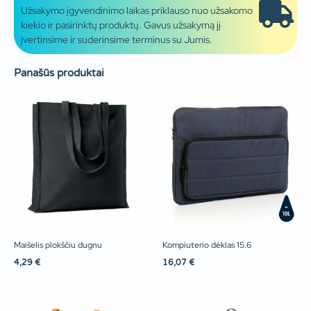
Užsakymo įgyvendinimo laikas priklauso nuo užsakomo
kiekio ir pasirinktų produktų. Gavus užsakymą jį
įvertinsime ir suderinsime terminus su Jumis.
Panašūs produktai
Maišelis plokščiu dugnu
Kompiuterio dėklas 15.6
4,29
€
16,07
€