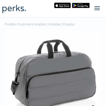
Pradžia
/
Kuprinės ir krepšiai
/
Krepšiai
/ Krepšys