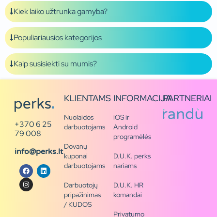
Kiek laiko užtrunka gamyba?
Populiariausios kategorijos
Kaip susisiekti su mumis?
KLIENTAMS
INFORMACIJA
PARTNERIAI
Nuolaidos
iOS ir
+370 6 25
darbuotojams
Android
79 008
programėlės
Dovanų
info@perks.lt
kuponai
D.U.K. perks
darbuotojams
nariams
Darbuotojų
D.U.K. HR
pripažinimas
komandai
/ KUDOS
Privatumo