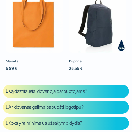
Maišelis
Kuprinė
5,99
€
28,55
€
Ką dažniausiai dovanoja darbuotojams?
Ar dovanas galima papuošti logotipu?
Koks yra minimalus užsakymo dydis?