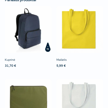
Panašūs produktai
Kuprinė
Maišelis
31,70
€
5,99
€