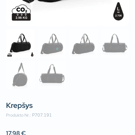
Krepšys
Produkto Nr.:
P707.191
17,98
€