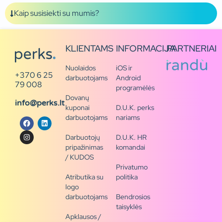
Kaip susisiekti su mumis?
KLIENTAMS
INFORMACIJA
PARTNERIAI
Nuolaidos
iOS ir
+370 6 25
darbuotojams
Android
79 008
programėlės
Dovanų
info@perks.lt
kuponai
D.U.K. perks
darbuotojams
nariams
Darbuotojų
D.U.K. HR
pripažinimas
komandai
/ KUDOS
Privatumo
Atributika su
politika
logo
darbuotojams
Bendrosios
taisyklės
Apklausos /