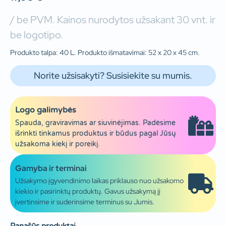
/ be PVM. Kainos nurodytos užsakant 30 vnt. ir
be logotipo.
Produkto talpa: 40 L. Produkto išmatavimai: 52 x 20 x 45 cm.
Norite užsisakyti? Susisiekite su mumis.
Logo galimybės
Spauda, graviravimas ar siuvinėjimas. Padėsime
išrinkti tinkamus produktus ir būdus pagal Jūsų
užsakoma kiekį ir poreikį.
Gamyba ir terminai
Užsakymo įgyvendinimo laikas priklauso nuo užsakomo
kiekio ir pasirinktų produktų. Gavus užsakymą jį
įvertinsime ir suderinsime terminus su Jumis.