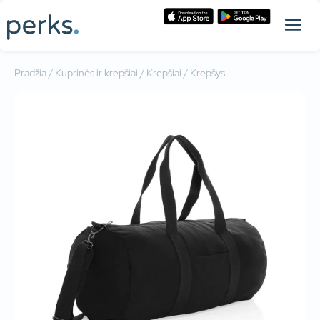
Pradžia
/
Kuprinės ir krepšiai
/
Krepšiai
/ Krepšys