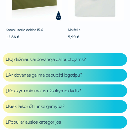
Kompiuterio dėklas 15.6
Maišelis
13,86
€
5,99
€
Ką dažniausiai dovanoja darbuotojams?
Ar dovanas galima papuošti logotipu?
Koks yra minimalus užsakymo dydis?
Kiek laiko užtrunka gamyba?
Populiariausios kategorijos