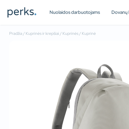
Nuolaidos darbuotojams
Dovanų 
Pradžia
/
Kuprinės ir krepšiai
/
Kuprinės
/ Kuprinė