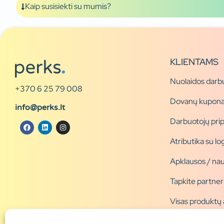
Kaip susisiekti su mumis?
KLIENTAMS
Nuolaidos darb
+370 6 25 79 008
Dovanų kupona
info@perks.lt
Darbuotojų pri
Atributika su l
Apklausos / nau
Tapkite partner
Visas produktų
Produktų katal