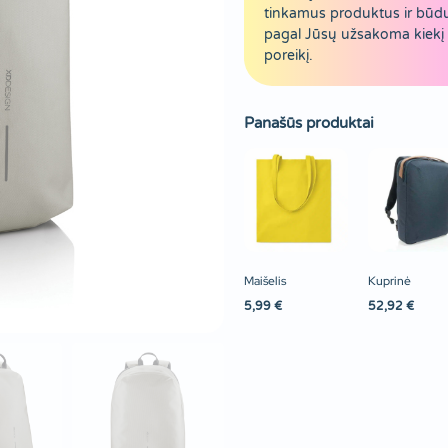
tinkamus produktus ir būd
pagal Jūsų užsakoma kiekį 
poreikį.
Panašūs produktai
Maišelis
Kuprinė
5,99
€
52,92
€