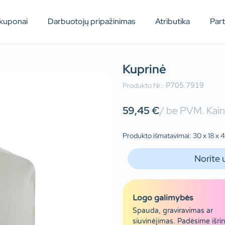
kuponai
Darbuotojų pripažinimas
Atributika
Par
Kuprinė
Produkto Nr.:
P705.7919
59,45
€
/ be PVM. Kain
Produkto išmatavimai: 30 x 18 x 45
Norite 
Logo galimybės
Spauda, graviravimas ar
siuvinėjimas. Padėsime išrin