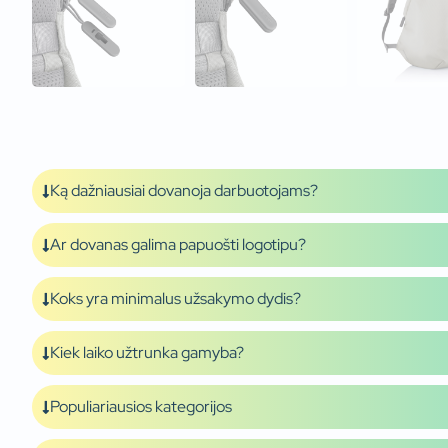
Ką dažniausiai dovanoja darbuotojams?
Ar dovanas galima papuošti logotipu?
Koks yra minimalus užsakymo dydis?
Kiek laiko užtrunka gamyba?
Populiariausios kategorijos