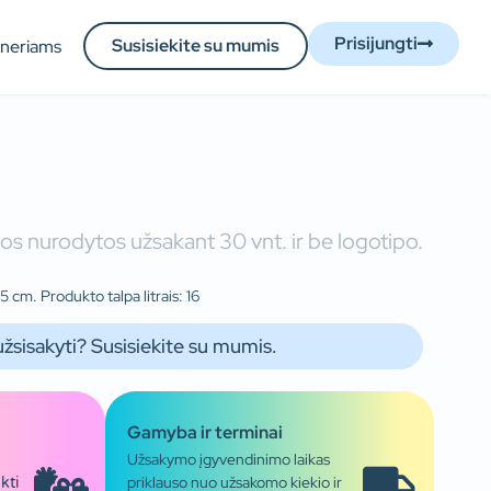
Prisijungti
Susisiekite su mumis
tneriams
os nurodytos užsakant 30 vnt. ir be logotipo.
 cm. Produkto talpa litrais: 16
užsisakyti? Susisiekite su mumis.
Gamyba ir terminai
Užsakymo įgyvendinimo laikas
priklauso nuo užsakomo kiekio ir
kti