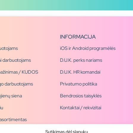
INFORMACIJA
uotojams
iOS ir Android programėlės
i darbuotojams
D.U.K. perks nariams
pažinimas / KUDOS
D.U.K. HR komandai
ogo darbuotojams
Privatumo politika
jienų siena
Bendrosios taisyklės
iu
Kontaktai / rekvizitai
 asortimentas
ogai
Sutikimas dėl slapukų