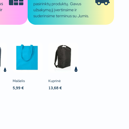
pasirinktų produktų. Gavus
us
užsakymą jį įvertinsime ir
ir
suderinsime terminus su Jumis.
Maišelis
Kuprinė
5,99
€
13,68
€