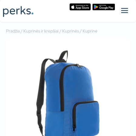
Pradžia
/
Kuprinės ir krepšiai
/
Kuprinės
/ Kuprinė