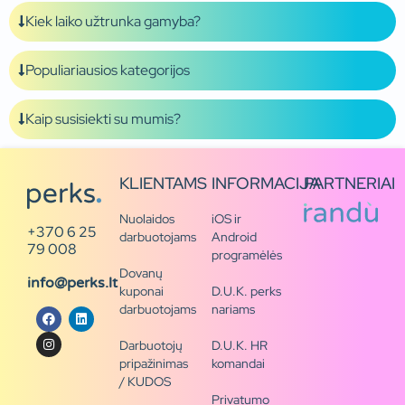
Kiek laiko užtrunka gamyba?
Populiariausios kategorijos
Kaip susisiekti su mumis?
KLIENTAMS
INFORMACIJA
PARTNERIAI
Nuolaidos
iOS ir
+370 6 25
darbuotojams
Android
79 008
programėlės
Dovanų
info@perks.lt
kuponai
D.U.K. perks
darbuotojams
nariams
Darbuotojų
D.U.K. HR
pripažinimas
komandai
/ KUDOS
Privatumo