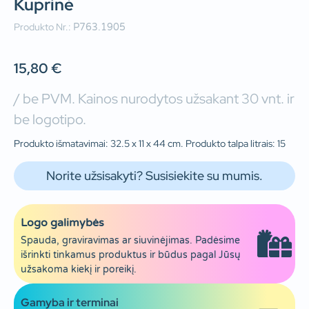
Kuprinė
Produkto Nr.:
P763.1905
15,80
€
/ be PVM. Kainos nurodytos užsakant 30 vnt. ir
be logotipo.
Produkto išmatavimai: 32.5 x 11 x 44 cm. Produkto talpa litrais: 15
Norite užsisakyti? Susisiekite su mumis.
Logo galimybės
Spauda, graviravimas ar siuvinėjimas. Padėsime
išrinkti tinkamus produktus ir būdus pagal Jūsų
užsakoma kiekį ir poreikį.
Gamyba ir terminai