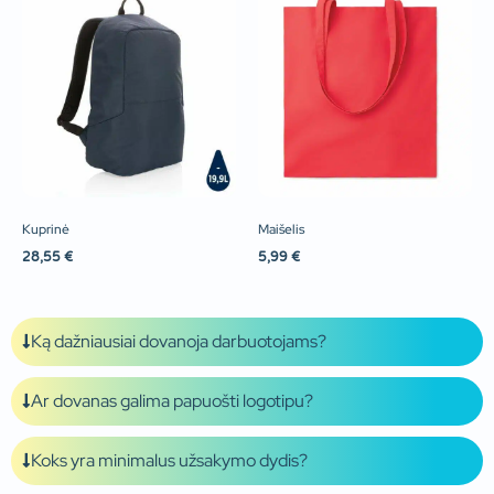
Kuprinė
Maišelis
28,55
€
5,99
€
Ką dažniausiai dovanoja darbuotojams?
Ar dovanas galima papuošti logotipu?
Koks yra minimalus užsakymo dydis?