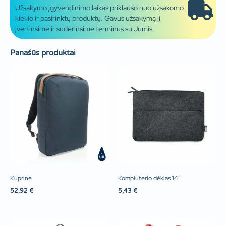
Užsakymo įgyvendinimo laikas priklauso nuo užsakomo
kiekio ir pasirinktų produktų. Gavus užsakymą jį
įvertinsime ir suderinsime terminus su Jumis.
Panašūs produktai
Kuprinė
Kompiuterio dėklas 14′
52,92
€
5,43
€