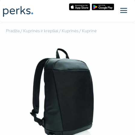
Pradžia
/
Kuprinės ir krepšiai
/
Kuprinės
/ Kuprinė