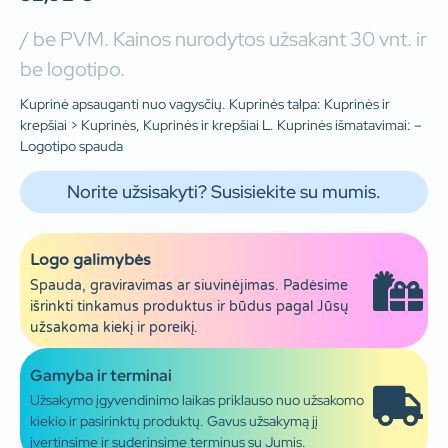
/ be PVM. Kainos nurodytos užsakant 30 vnt. ir
be logotipo.
Kuprinė apsauganti nuo vagysčių. Kuprinės talpa: Kuprinės ir
krepšiai > Kuprinės, Kuprinės ir krepšiai L. Kuprinės išmatavimai: –
Logotipo spauda
Norite užsisakyti? Susisiekite su mumis.
Logo galimybės
Spauda, graviravimas ar siuvinėjimas. Padėsime
išrinkti tinkamus produktus ir būdus pagal Jūsų
užsakoma kiekį ir poreikį.
Gamyba ir terminai
Užsakymo įgyvendinimo laikas priklauso nuo užsakomo
kiekio ir pasirinktų produktų. Gavus užsakymą jį
įvertinsime ir suderinsime terminus su Jumis.