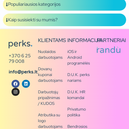
Populiariausios kategorijos
Kaip susisiekti su mumis?
KLIENTAMS
INFORMACIJA
PARTNERIAI
Nuolaidos
iOS ir
+370 6 25
darbuotojams
Android
79 008
programėlės
Dovanų
info@perks.lt
kuponai
D.U.K. perks
darbuotojams
nariams
Darbuotojų
D.U.K. HR
pripažinimas
komandai
/ KUDOS
Privatumo
Atributika su
politika
logo
darbuotojams
Bendrosios