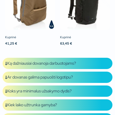
Kuprinė
Kuprinė
41,25
€
63,45
€
Ką dažniausiai dovanoja darbuotojams?
Ar dovanas galima papuošti logotipu?
Koks yra minimalus užsakymo dydis?
Kiek laiko užtrunka gamyba?