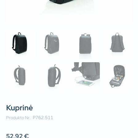
Kuprinė
Produkto Nr.:
P762.511
52,92
€