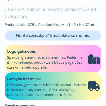
/ be PVM. Kainos nurodytos užsakant 30 vnt. ir
be logotipo.
Produkto talpa: 27,5 L. Produkto išmatavimai: 49 x 14 x 37 cm.
Norite užsisakyti? Susisiekite su mumis.
Logo galimybės
Spauda, graviravimas ar siuvinėjimas. Padėsime
išrinkti tinkamus produktus ir būdus pagal Jūsų
užsakoma kiekį ir poreikį.
Gamyba ir terminai
Užsakymo įgyvendinimo laikas priklauso nuo užsakomo
kiekio ir pasirinktų produktų. Gavus užsakymą jį
įvertinsime ir suderinsime terminus su Jumis.