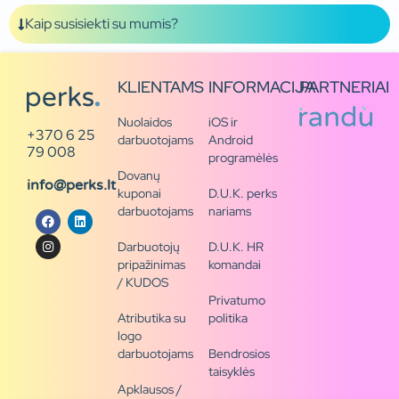
Kaip susisiekti su mumis?
KLIENTAMS
INFORMACIJA
PARTNERIAI
Nuolaidos
iOS ir
+370 6 25
darbuotojams
Android
79 008
programėlės
Dovanų
info@perks.lt
kuponai
D.U.K. perks
darbuotojams
nariams
Darbuotojų
D.U.K. HR
pripažinimas
komandai
/ KUDOS
Privatumo
Atributika su
politika
logo
darbuotojams
Bendrosios
taisyklės
Apklausos /