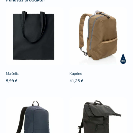
Panašūs produktai
Maišelis
Kuprinė
5,99
€
41,25
€