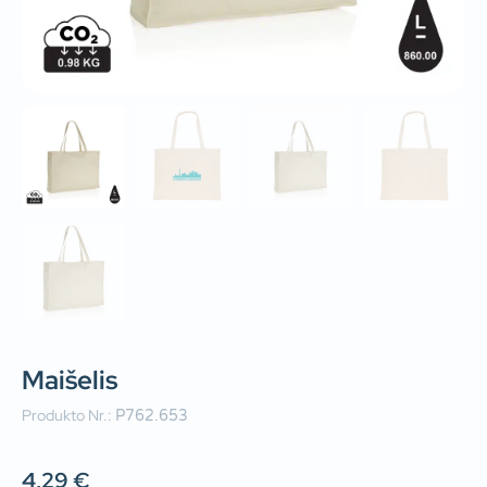
Maišelis
Produkto Nr.:
P762.653
4,29
€