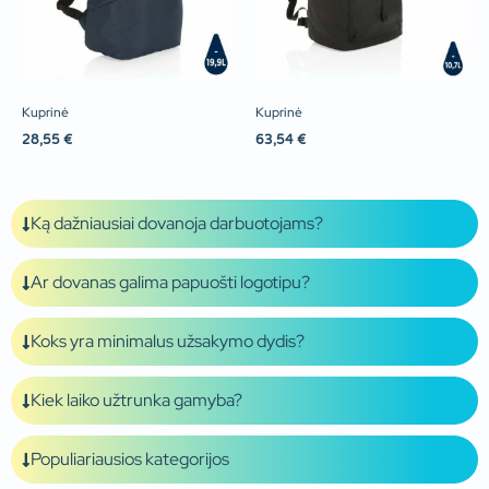
Kuprinė
Kuprinė
28,55
€
63,54
€
Ką dažniausiai dovanoja darbuotojams?
Ar dovanas galima papuošti logotipu?
Koks yra minimalus užsakymo dydis?
Kiek laiko užtrunka gamyba?
Populiariausios kategorijos