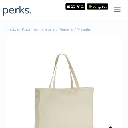
Pradžia
/
Kuprinės ir krepšiai
/
Maišeliai
/ Maišelis