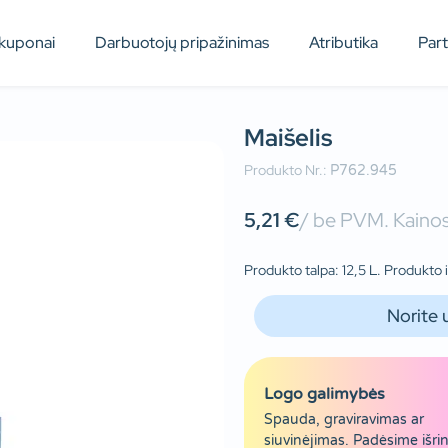
kuponai
Darbuotojų pripažinimas
Atributika
Par
Maišelis
Produkto Nr.:
P762.945
5,21
€
/ be PVM. Kainos
Produkto talpa: 12,5 L. Produkto 
Norite 
Logo galimybės
Spauda, graviravimas ar
siuvinėjimas. Padėsime išrin