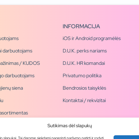
INFORMACIJA
uotojams
iOS ir Android programėlės
i darbuotojams
D.U.K. perks nariams
pažinimas / KUDOS
D.U.K. HR komandai
ogo darbuotojams
Privatumo politika
jienų siena
Bendrosios taisyklės
iu
Kontaktai / rekvizitai
 asortimentas
ogai
Sutikimas dėl slapukų
ip slapukai. Tai darome siekdami pagerinti naršymo patirtį ir rodyti