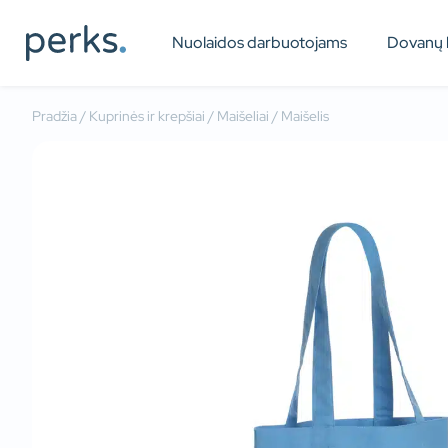
Nuolaidos darbuotojams
Dovanų 
Pradžia
/
Kuprinės ir krepšiai
/
Maišeliai
/ Maišelis