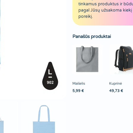
tinkamus produktus ir būd
pagal Jūsų užsakoma kiekį 
poreikį.
Panašūs produktai
Maišelis
Kuprinė
5,99
€
49,73
€