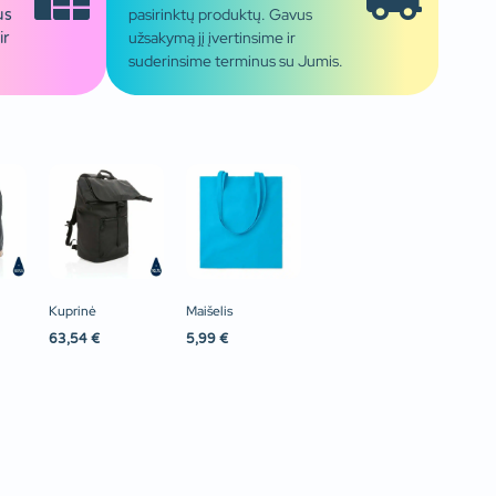
pasirinktų produktų. Gavus
us
užsakymą jį įvertinsime ir
ir
suderinsime terminus su Jumis.
Kuprinė
Maišelis
63,54
€
5,99
€