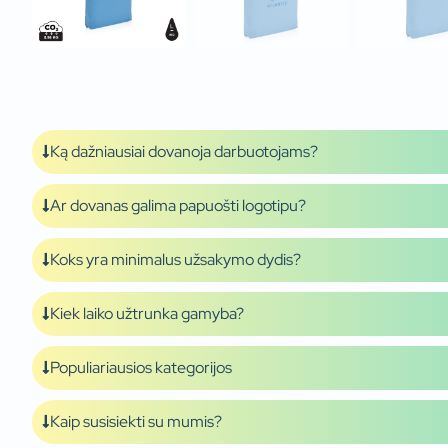
Ką dažniausiai dovanoja darbuotojams?
Ar dovanas galima papuošti logotipu?
Koks yra minimalus užsakymo dydis?
Kiek laiko užtrunka gamyba?
Populiariausios kategorijos
Kaip susisiekti su mumis?