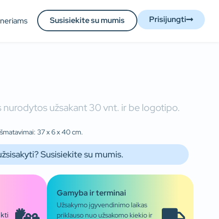
Prisijungti
Susisiekite su mumis
tneriams
 nurodytos užsakant 30 vnt. ir be logotipo.
išmatavimai: 37 x 6 x 40 cm.
užsisakyti? Susisiekite su mumis.
Gamyba ir terminai
Užsakymo įgyvendinimo laikas
priklauso nuo užsakomo kiekio ir
kti