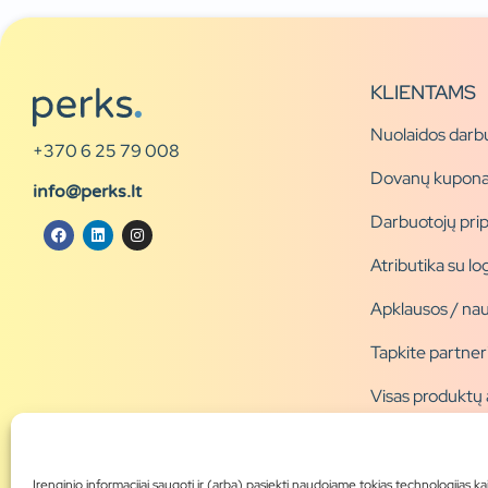
KLIENTAMS
Nuolaidos darb
+370 6 25 79 008
Dovanų kupona
info@perks.lt
Darbuotojų pri
Atributika su l
Apklausos / nau
Tapkite partner
Visas produktų
Produktų katal
Blogas
Įrenginio informacijai saugoti ir (arba) pasiekti naudojame tokias technologijas ka