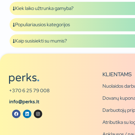
Kiek laiko užtrunka gamyba?
Populiariausios kategorijos
Kaip susisiekti su mumis?
KLIENTAMS
Nuolaidos darb
+370 6 25 79 008
Dovanų kupona
info@perks.lt
Darbuotojų pri
Atributika su l
Apklausos / nau