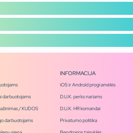
INFORMACIJA
uotojams
iOS ir Android programėlės
i darbuotojams
D.U.K. perks nariams
pažinimas / KUDOS
D.U.K. HR komandai
ogo darbuotojams
Privatumo politika
jienų siena
Bendrosios taisyklės