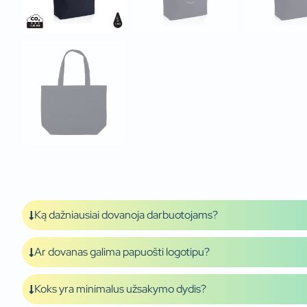
Ką dažniausiai dovanoja darbuotojams?
Ar dovanas galima papuošti logotipu?
Koks yra minimalus užsakymo dydis?