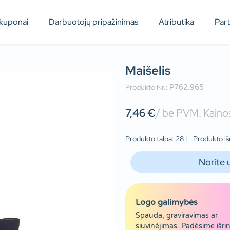
kuponai
Darbuotojų pripažinimas
Atributika
Par
Maišelis
Produkto Nr.:
P762.965
7,46
€
/ be PVM. Kainos
Produkto talpa: 28 L. Produkto iš
Norite 
Logo galimybės
Spauda, graviravimas ar
siuvinėjimas. Padėsime išrin