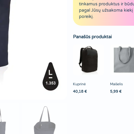
tinkamus produktus ir būd
pagal Jūsų užsakoma kiekį 
poreikį.
Panašūs produktai
Kuprinė
Maišelis
40,18
€
5,99
€