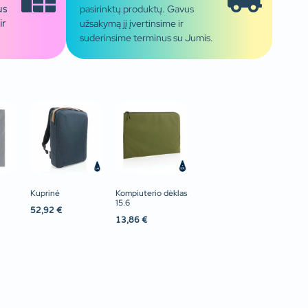
pasirinktų produktų. Gavus
us
užsakymą jį įvertinsime ir
ir
suderinsime terminus su Jumis.
Kuprinė
Kompiuterio dėklas
15.6
52,92
€
13,86
€