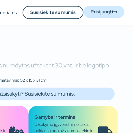
Prisijungti
Susisiekite su mumis
tneriams
 nurodytos užsakant 30 vnt. ir be logotipo.
matavimai: 52 x 15 x 31 cm.
užsisakyti? Susisiekite su mumis.
Gamyba ir terminai
Užsakymo įgyvendinimo laikas
priklauso nuo užsakomo kiekio ir
kti