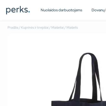
Nuolaidos darbuotojams
Dovanų 
Pradžia
/
Kuprinės ir krepšiai
/
Maišeliai
/ Maišelis