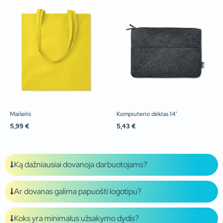
Maišelis
Kompiuterio dėklas 14′
5,99
€
5,43
€
Ką dažniausiai dovanoja darbuotojams?
Ar dovanas galima papuošti logotipu?
Koks yra minimalus užsakymo dydis?