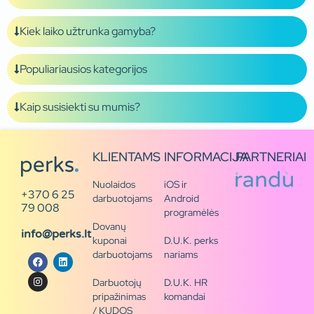
Kiek laiko užtrunka gamyba?
Populiariausios kategorijos
Kaip susisiekti su mumis?
KLIENTAMS
INFORMACIJA
PARTNERIAI
Nuolaidos
iOS ir
+370 6 25
darbuotojams
Android
79 008
programėlės
Dovanų
info@perks.lt
kuponai
D.U.K. perks
darbuotojams
nariams
Darbuotojų
D.U.K. HR
pripažinimas
komandai
/ KUDOS