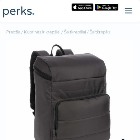
Pradžia
/
Kuprinės ir krepšiai
/
Šaltkrepšiai
/ Šaltkrepšis