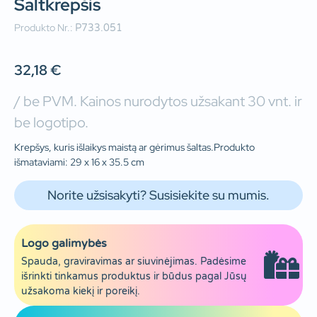
Šaltkrepšis
Produkto Nr.:
P733.051
32,18
€
/ be PVM. Kainos nurodytos užsakant 30 vnt. ir
be logotipo.
Krepšys, kuris išlaikys maistą ar gėrimus šaltas.Produkto
išmataviami: 29 x 16 x 35.5 cm
Norite užsisakyti? Susisiekite su mumis.
Logo galimybės
Spauda, graviravimas ar siuvinėjimas. Padėsime
išrinkti tinkamus produktus ir būdus pagal Jūsų
užsakoma kiekį ir poreikį.