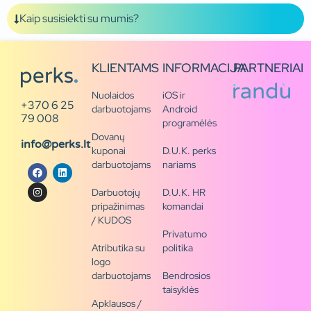
Kaip susisiekti su mumis?
KLIENTAMS
INFORMACIJA
PARTNERIAI
Nuolaidos
iOS ir
+370 6 25
darbuotojams
Android
79 008
programėlės
Dovanų
info@perks.lt
kuponai
D.U.K. perks
darbuotojams
nariams
Darbuotojų
D.U.K. HR
pripažinimas
komandai
/ KUDOS
Privatumo
Atributika su
politika
logo
darbuotojams
Bendrosios
taisyklės
Apklausos /