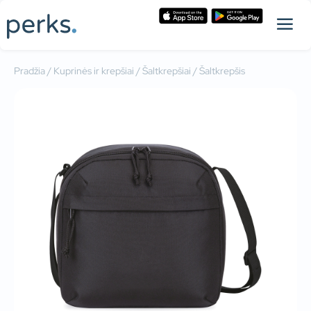
Pradžia
/
Kuprinės ir krepšiai
/
Šaltkrepšiai
/ Šaltkrepšis