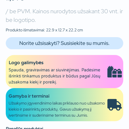
/ be PVM. Kainos nurodytos užsakant 30 vnt. ir
be logotipo.
Produkto išmatavimai: 22.9 x 12.7 x 22.2 cm
Norite užsisakyti? Susisiekite su mumis.
Logo galimybės
Spauda, graviravimas ar siuvinėjimas. Padėsime
išrinkti tinkamus produktus ir būdus pagal Jūsų
užsakoma kiekį ir poreikį.
Gamyba ir terminai
Užsakymo įgyvendinimo laikas priklauso nuo užsakomo
kiekio ir pasirinktų produktų. Gavus užsakymą jį
įvertinsime ir suderinsime terminus su Jumis.