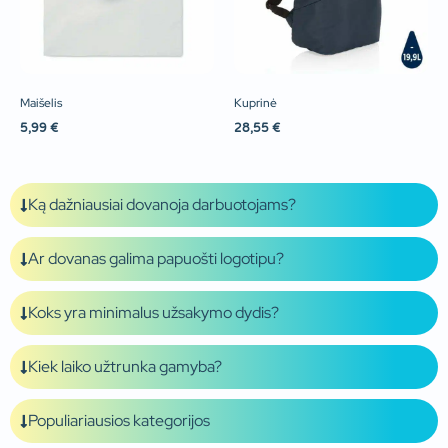
Maišelis
Kuprinė
5,99
€
28,55
€
Ką dažniausiai dovanoja darbuotojams?
Ar dovanas galima papuošti logotipu?
Koks yra minimalus užsakymo dydis?
Kiek laiko užtrunka gamyba?
Populiariausios kategorijos