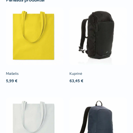
Panašūs produktai
Maišelis
Kuprinė
5,99
€
63,45
€