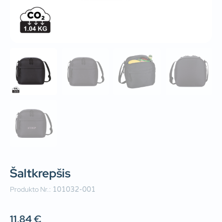
Šaltkrepšis
Produkto Nr.:
101032-001
11,84
€