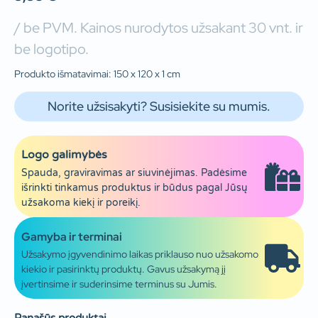
/ be PVM. Kainos nurodytos užsakant 30 vnt. ir
be logotipo.
Produkto išmatavimai: 150 x 120 x 1 cm
Norite užsisakyti? Susisiekite su mumis.
Logo galimybės
Spauda, graviravimas ar siuvinėjimas. Padėsime
išrinkti tinkamus produktus ir būdus pagal Jūsų
užsakoma kiekį ir poreikį.
Gamyba ir terminai
Užsakymo įgyvendinimo laikas priklauso nuo užsakomo
kiekio ir pasirinktų produktų. Gavus užsakymą jį
įvertinsime ir suderinsime terminus su Jumis.