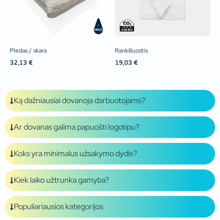
Pledas / skara
Rankšluostis
32,13
€
19,03
€
Ką dažniausiai dovanoja darbuotojams?
Ar dovanas galima papuošti logotipu?
Koks yra minimalus užsakymo dydis?
Kiek laiko užtrunka gamyba?
Populiariausios kategorijos