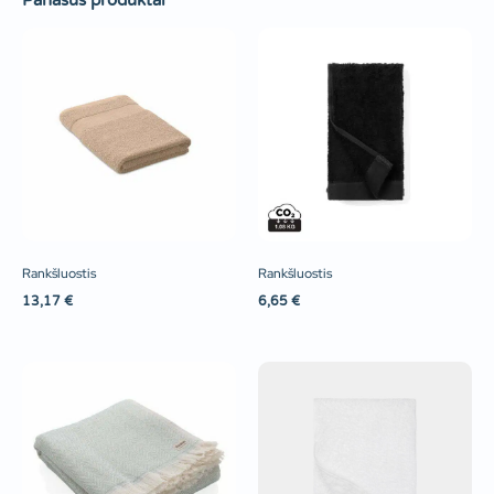
Panašūs produktai
Rankšluostis
Rankšluostis
13,17
€
6,65
€