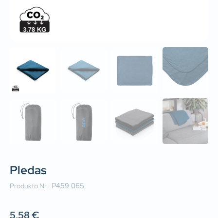
Pledas
Produkto Nr.:
P459.065
5,58
€