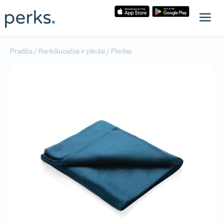
Pradžia
/
Rankšluosčiai ir pledai
/ Pledas