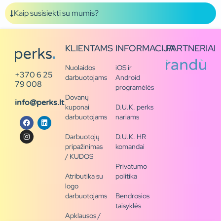
Kaip susisiekti su mumis?
KLIENTAMS
INFORMACIJA
PARTNERIAI
Nuolaidos
iOS ir
+370 6 25
darbuotojams
Android
79 008
programėlės
Dovanų
info@perks.lt
kuponai
D.U.K. perks
darbuotojams
nariams
Darbuotojų
D.U.K. HR
pripažinimas
komandai
/ KUDOS
Privatumo
Atributika su
politika
logo
darbuotojams
Bendrosios
taisyklės
Apklausos /