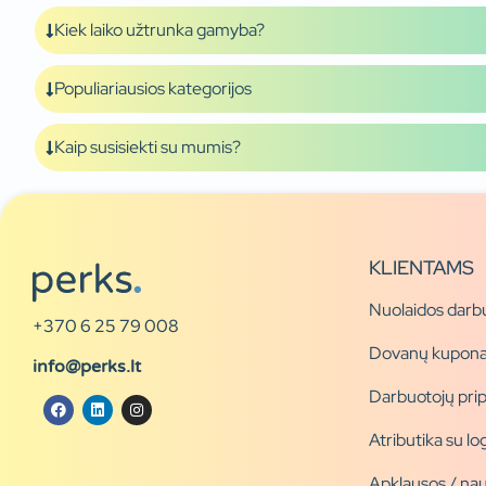
Kiek laiko užtrunka gamyba?
Populiariausios kategorijos
Kaip susisiekti su mumis?
KLIENTAMS
Nuolaidos darb
+370 6 25 79 008
Dovanų kupona
info@perks.lt
Darbuotojų pri
Atributika su l
Apklausos / nau