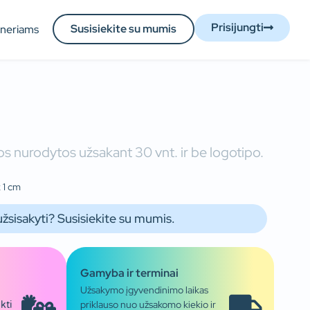
Prisijungti
Susisiekite su mumis
tneriams
s nurodytos užsakant 30 vnt. ir be logotipo.
 1 cm
užsisakyti? Susisiekite su mumis.
Gamyba ir terminai
Užsakymo įgyvendinimo laikas
priklauso nuo užsakomo kiekio ir
kti