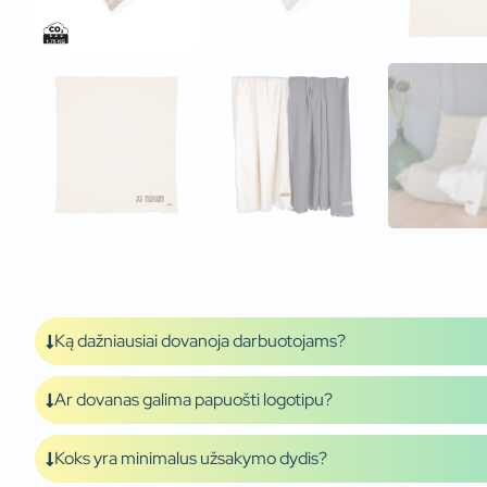
Ką dažniausiai dovanoja darbuotojams?
Ar dovanas galima papuošti logotipu?
Koks yra minimalus užsakymo dydis?