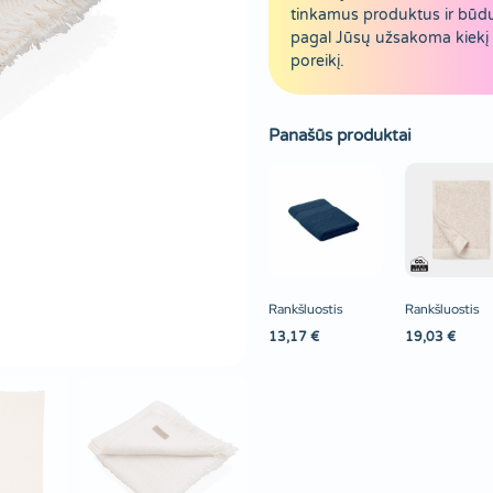
tinkamus produktus ir būd
pagal Jūsų užsakoma kiekį 
poreikį.
Panašūs produktai
Rankšluostis
Rankšluostis
13,17
€
19,03
€