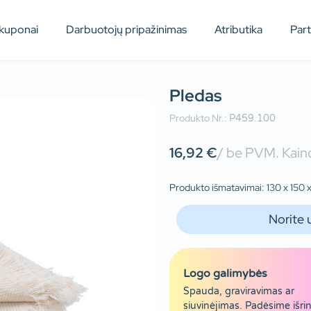
kuponai
Darbuotojų pripažinimas
Atributika
Par
Pledas
Produkto Nr.:
P459.100
16,92
€
/ be PVM. Kaino
Produkto išmatavimai: 130 x 150 x
Norite 
Logo galimybės
Spauda, graviravimas ar
siuvinėjimas. Padėsime išrin