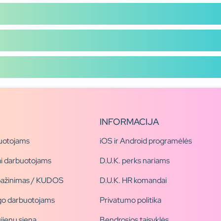
INFORMACIJA
uotojams
iOS ir Android programėlės
i darbuotojams
D.U.K. perks nariams
pažinimas / KUDOS
D.U.K. HR komandai
ogo darbuotojams
Privatumo politika
jienų siena
Bendrosios taisyklės