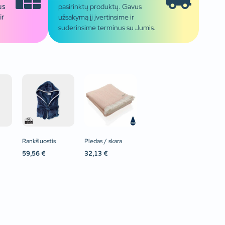
pasirinktų produktų. Gavus
us
užsakymą jį įvertinsime ir
ir
suderinsime terminus su Jumis.
Rankšluostis
Pledas / skara
59,56
€
32,13
€