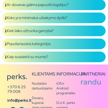
Ar dovanas galima papuošti logotipu?
Koks yra minimalus užsakymo dydis?
Kiek laiko užtrunka gamyba?
Populiariausios kategorijos
Kaip susisiekti su mumis?
KLIENTAMS
INFORMACIJA
PARTNERIAI
Nuolaidos
iOS ir
+370 6 25
darbuotojams
Android
79 008
programėlės
Dovanų
info@perks.lt
kuponai
D.U.K. perks
darbuotojams
nariams