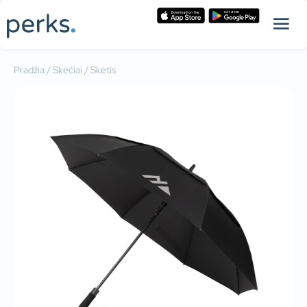
Pradžia
/
Skėčiai
/ Skėtis