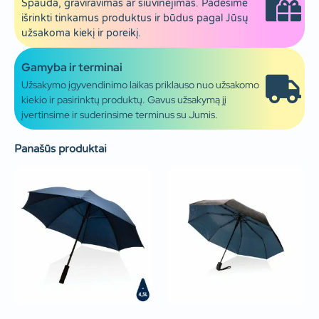
Spauda, graviravimas ar siuvinėjimas. Padėsime
išrinkti tinkamus produktus ir būdus pagal Jūsų
užsakoma kiekį ir poreikį.
Gamyba ir terminai
Užsakymo įgyvendinimo laikas priklauso nuo užsakomo
kiekio ir pasirinktų produktų. Gavus užsakymą jį
įvertinsime ir suderinsime terminus su Jumis.
Panašūs produktai