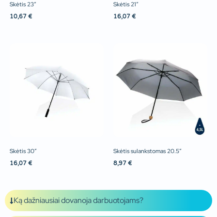
Skėtis 23″
Skėtis 21″
10,67
€
16,07
€
Skėtis 30″
Skėtis sulankstomas 20.5″
16,07
€
8,97
€
Ką dažniausiai dovanoja darbuotojams?