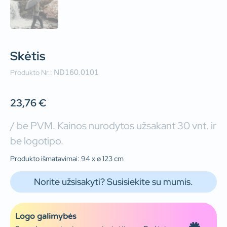
Skėtis
Produkto Nr.:
ND160.0101
23,76
€
/ be PVM. Kainos nurodytos užsakant 30 vnt. ir
be logotipo.
Produkto išmatavimai: 94 x ø 123 cm
Norite užsisakyti? Susisiekite su mumis.
Logo galimybės