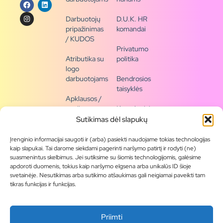
Darbuotojų
D.U.K. HR
pripažinimas
komandai
/ KUDOS
Privatumo
Atributika su
politika
logo
darbuotojams
Bendrosios
taisyklės
Apklausos /
naujienų
Kontaktai /
siena
rekvizitai
Sutikimas dėl slapukų
Tapkite
Įrenginio informacijai saugoti ir (arba) pasiekti naudojame tokias technologijas
partneriu
kaip slapukai. Tai darome siekdami pagerinti naršymo patirtį ir rodyti (ne)
suasmenintus skelbimus. Jei sutiksime su šiomis technologijomis, galėsime
apdoroti duomenis, tokius kaip naršymo elgsena arba unikalūs ID šioje
Visas
svetainėje. Nesutikimas arba sutikimo atšaukimas gali neigiamai paveikti tam
produktų
tikras funkcijas ir funkcijas.
asortimentas
Produktų
Priimti
katalogai