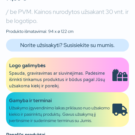
/ be PVM. Kainos nurodytos užsakant 30 vnt. ir
be logotipo.
Produkto išmatavimai: 94 x ø 122 cm
Norite užsisakyti? Susisiekite su mumis.
Logo galimybės
Spauda, graviravimas ar siuvinėjimas. Padėsime
išrinkti tinkamus produktus ir būdus pagal Jūsų
užsakoma kiekį ir poreikį.
Gamyba ir terminai
Užsakymo įgyvendinimo laikas priklauso nuo užsakomo
kiekio ir pasirinktų produktų. Gavus užsakymą jį
įvertinsime ir suderinsime terminus su Jumis.