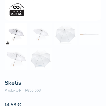
Skėtis
Produkto Nr.:
P850.663
14,58
€