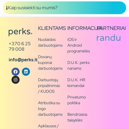
Kaip susisiekti su mumis?
KLIENTAMS
INFORMACIJA
PARTNERIAI
Nuolaidos
iOS ir
+370 6 25
darbuotojams
Android
79 008
programėlės
Dovanų
info@perks.lt
kuponai
D.U.K. perks
darbuotojams
nariams
Darbuotojų
D.U.K. HR
pripažinimas
komandai
/ KUDOS
Privatumo
Atributika su
politika
logo
darbuotojams
Bendrosios
taisyklės
Apklausos /