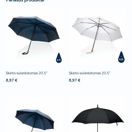
Panašūs produktai
Skėtis sulankstomas 20.5″
Skėtis sulankstomas 20.5″
8,97
€
8,97
€