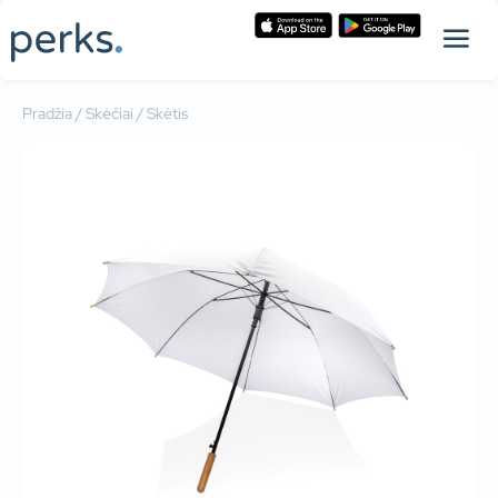
Pradžia
/
Skėčiai
/ Skėtis