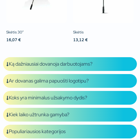
Skėtis 30″
Skėtis
16,07
€
13,12
€
Ką dažniausiai dovanoja darbuotojams?
Ar dovanas galima papuošti logotipu?
Koks yra minimalus užsakymo dydis?
Kiek laiko užtrunka gamyba?
Populiariausios kategorijos