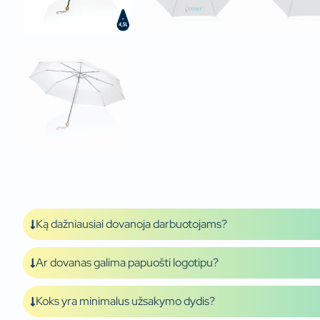
Ką dažniausiai dovanoja darbuotojams?
Ar dovanas galima papuošti logotipu?
Koks yra minimalus užsakymo dydis?