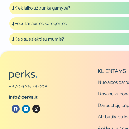
Kiek laiko užtrunka gamyba?
Populiariausios kategorijos
Kaip susisiekti su mumis?
KLIENTAMS
Nuolaidos darb
+370 6 25 79 008
Dovanų kupona
info@perks.lt
Darbuotojų pri
Atributika su l
Apklausos / nau