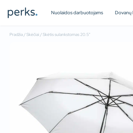
Nuolaidos darbuotojams
Dovanų 
Pradžia
/
Skėčiai
/ Skėtis sulankstomas 20.5″