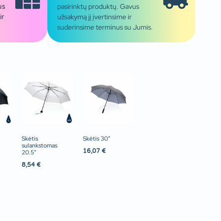
pasirinktų produktų. Gavus
us
užsakymą jį įvertinsime ir
ir
suderinsime terminus su Jumis.
Skėtis
Skėtis 30″
sulankstomas
16,07
€
20.5″
8,54
€