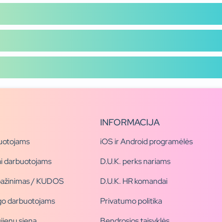
INFORMACIJA
uotojams
iOS ir Android programėlės
i darbuotojams
D.U.K. perks nariams
pažinimas / KUDOS
D.U.K. HR komandai
ogo darbuotojams
Privatumo politika
jienų siena
Bendrosios taisyklės