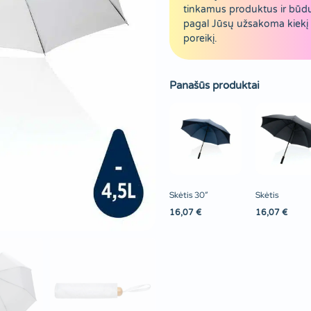
tinkamus produktus ir būd
pagal Jūsų užsakoma kiekį 
poreikį.
Panašūs produktai
Skėtis 30″
Skėtis
16,07
€
16,07
€