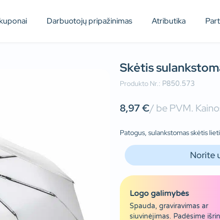
kuponai
Darbuotojų pripažinimas
Atributika
Par
Skėtis sulankstom
Produkto Nr.:
P850.573
8,97
€
/ be PVM. Kainos
Patogus, sulankstomas skėtis lie
Norite 
Logo galimybės
Spauda, graviravimas ar
siuvinėjimas. Padėsime išrin