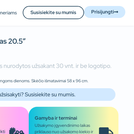
Prisijungti
Susisiekite su mumis
tneriams
as 20.5″
 nurodytos užsakant 30 vnt. ir be logotipo.
tingoms dienoms. Skėčio išmatavimai 58 x 96 cm.
užsisakyti? Susisiekite su mumis.
Gamyba ir terminai
Užsakymo įgyvendinimo laikas
priklauso nuo užsakomo kiekio ir
kti