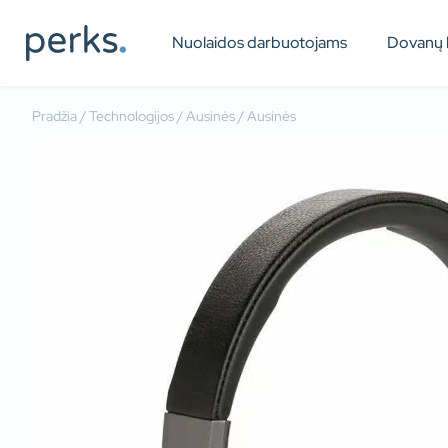
Nuolaidos darbuotojams
Dovanų 
Pradžia
/
Technologijos
/
Ausinės
/ Ausinės