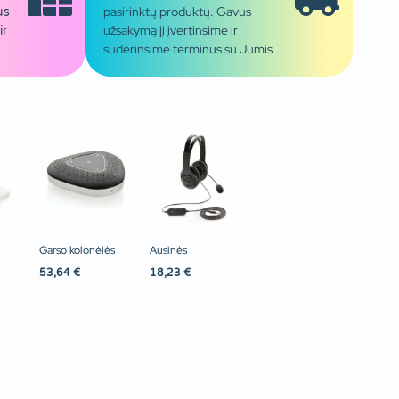
pasirinktų produktų. Gavus
us
užsakymą jį įvertinsime ir
ir
suderinsime terminus su Jumis.
Garso kolonėlės
Ausinės
53,64
€
18,23
€