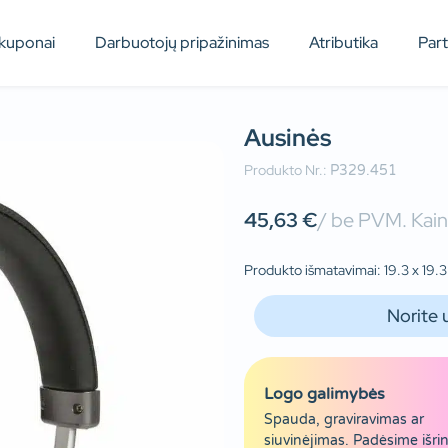
kuponai
Darbuotojų pripažinimas
Atributika
Par
Ausinės
Produkto Nr.:
P329.451
45,63
€
/ be PVM. Kain
Produkto išmatavimai: 19.3 x 19.3
Norite 
Logo galimybės
Spauda, graviravimas ar
siuvinėjimas. Padėsime išrin