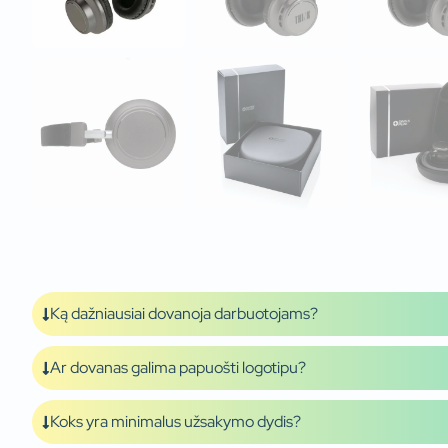
Ką dažniausiai dovanoja darbuotojams?
Ar dovanas galima papuošti logotipu?
Koks yra minimalus užsakymo dydis?