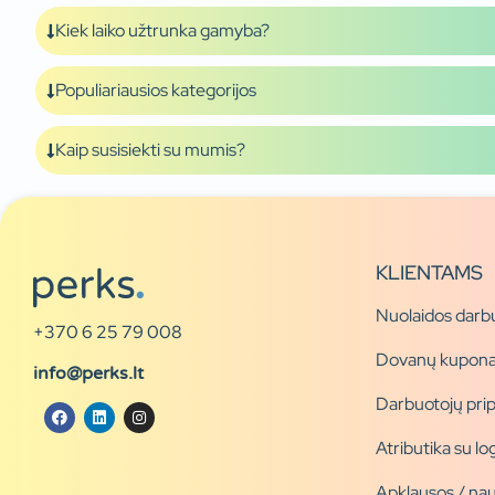
Kiek laiko užtrunka gamyba?
Populiariausios kategorijos
Kaip susisiekti su mumis?
KLIENTAMS
Nuolaidos darb
+370 6 25 79 008
Dovanų kupona
info@perks.lt
Darbuotojų pri
Atributika su l
Apklausos / nau