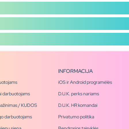
INFORMACIJA
uotojams
iOS ir Android programėlės
i darbuotojams
D.U.K. perks nariams
pažinimas / KUDOS
D.U.K. HR komandai
ogo darbuotojams
Privatumo politika
jienų siena
Bendrosios taisyklės