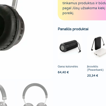
tinkamus produktus ir būd
pagal Jūsų užsakoma kiekį 
poreikį.
Panašūs produktai
Garso kolonėlės
Įkroviklis
(Powerbank)
64,40
€
20,34
€