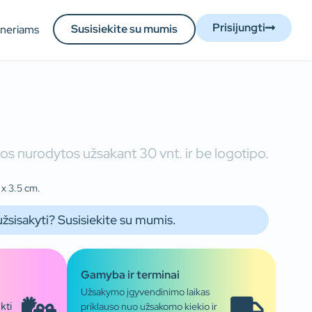
Prisijungti
Susisiekite su mumis
tneriams
os nurodytos užsakant 30 vnt. ir be logotipo.
 x 3.5 cm.
užsisakyti? Susisiekite su mumis.
Gamyba ir terminai
Užsakymo įgyvendinimo laikas
priklauso nuo užsakomo kiekio ir
kti