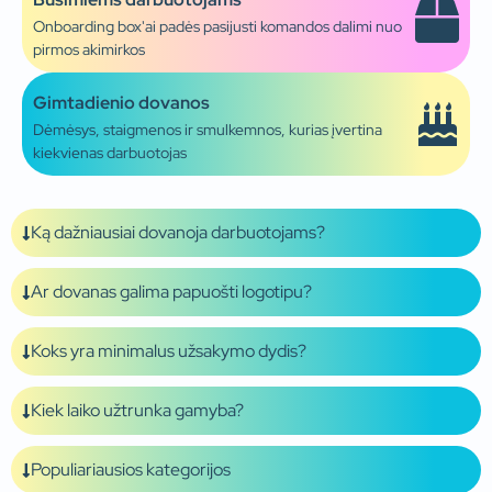
Onboarding box'ai padės pasijusti komandos dalimi nuo
pirmos akimirkos
Gimtadienio dovanos
Dėmėsys, staigmenos ir smulkemnos, kurias įvertina
kiekvienas darbuotojas
Ką dažniausiai dovanoja darbuotojams?
Ar dovanas galima papuošti logotipu?
Koks yra minimalus užsakymo dydis?
Kiek laiko užtrunka gamyba?
Populiariausios kategorijos