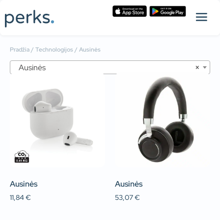
Pradžia
/
Technologijos
/ Ausinės
Ausinės
×
Ausinės
Ausinės
11,84
€
53,07
€