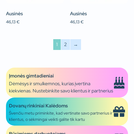
Ausinės
Ausinės
46,13
€
46,13
€
1
2
→
Įmonės gimtadieniai
Dėmėsys ir smulkemnos, kurias įvertina
kiekvienas. Nustebinkite savo klientus ir partnerius
Dovanų rinkiniai Kalėdoms
Švenčiu metu priminkite, kad vertinate savo partnerius ir
klientus, o sėkmingai veikti galite tik kartu
Būsimiems darbuotojams