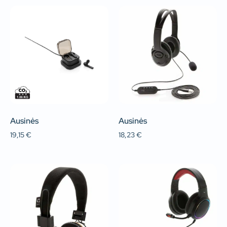
Ausinės
Ausinės
19,15
€
18,23
€