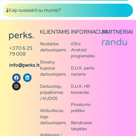
Kaip susisiekti su mumis?
KLIENTAMS
INFORMACIJA
PARTNERIAI
Nuolaidos
iOS ir
+370 6 25
darbuotojams
Android
79 008
programėlės
Dovanų
info@perks.lt
kuponai
D.U.K. perks
darbuotojams
nariams
Darbuotojų
D.U.K. HR
pripažinimas
komandai
/ KUDOS
Privatumo
Atributika su
politika
logo
darbuotojams
Bendrosios
taisyklės
Apklausos /