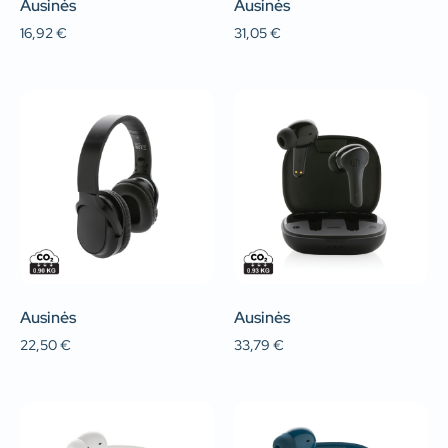
Ausinės
Ausinės
16,92
€
31,05
€
Ausinės
Ausinės
22,50
€
33,79
€