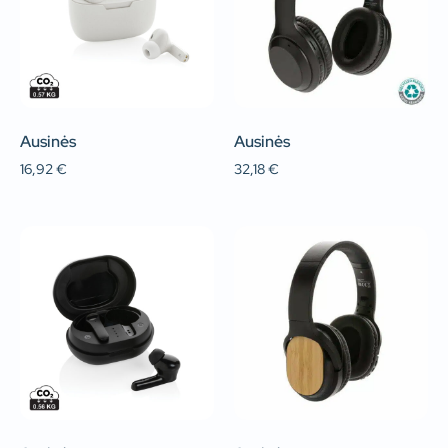
Ausinės
Ausinės
16,92
€
32,18
€