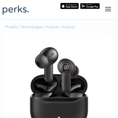
Pradžia
/
Technologijos
/
Ausinės
/ Ausinės