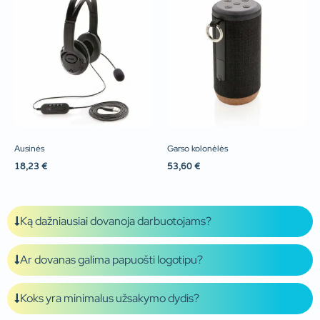
Ausinės
Garso kolonėlės
18,23
€
53,60
€
Ką dažniausiai dovanoja darbuotojams?
Ar dovanas galima papuošti logotipu?
Koks yra minimalus užsakymo dydis?