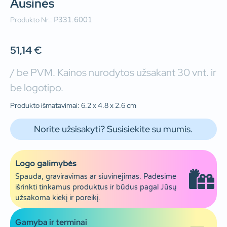
Ausinės
Produkto Nr.:
P331.6001
51,14
€
/ be PVM. Kainos nurodytos užsakant 30 vnt. ir
be logotipo.
Produkto išmatavimai: 6.2 x 4.8 x 2.6 cm
Norite užsisakyti? Susisiekite su mumis.
Logo galimybės
Spauda, graviravimas ar siuvinėjimas. Padėsime
išrinkti tinkamus produktus ir būdus pagal Jūsų
užsakoma kiekį ir poreikį.
Gamyba ir terminai