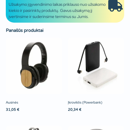
Užsakymo įgyvendinimo laikas priklauso nuo užsakomo
kiekio ir pasirinktų produktų. Gavus užsakymą jį
įvertinsime ir suderinsime terminus su Jumis.
Panašūs produktai
Ausinės
Įkroviklis (Powerbank)
31,05
€
20,34
€