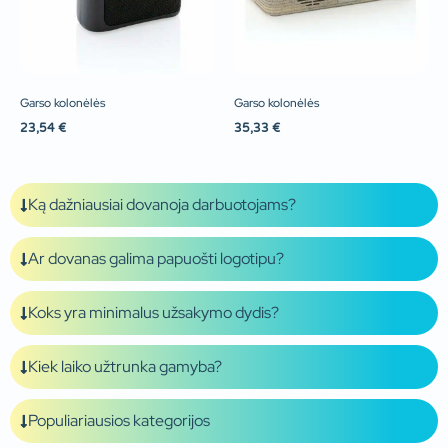
Garso kolonėlės
Garso kolonėlės
23,54
€
35,33
€
Ką dažniausiai dovanoja darbuotojams?
Ar dovanas galima papuošti logotipu?
Koks yra minimalus užsakymo dydis?
Kiek laiko užtrunka gamyba?
Populiariausios kategorijos