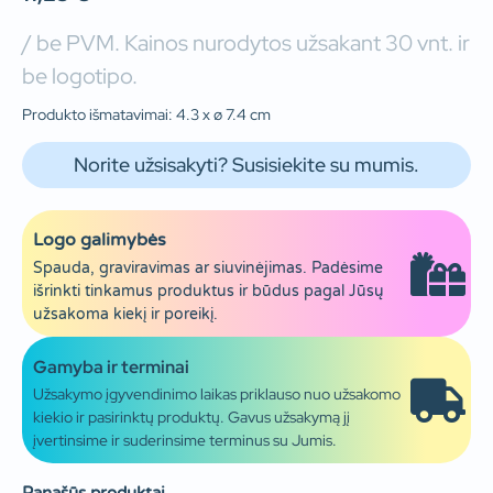
/ be PVM. Kainos nurodytos užsakant 30 vnt. ir
be logotipo.
Produkto išmatavimai: 4.3 x ø 7.4 cm
Norite užsisakyti? Susisiekite su mumis.
Logo galimybės
Spauda, graviravimas ar siuvinėjimas. Padėsime
išrinkti tinkamus produktus ir būdus pagal Jūsų
užsakoma kiekį ir poreikį.
Gamyba ir terminai
Užsakymo įgyvendinimo laikas priklauso nuo užsakomo
kiekio ir pasirinktų produktų. Gavus užsakymą jį
įvertinsime ir suderinsime terminus su Jumis.