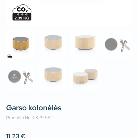
Garso kolonėlės
Produkto Nr.:
P329.591
11,23
€