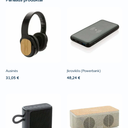
Panašūs produktai
Ausinės
Įkroviklis (Powerbank)
31,05
€
48,24
€