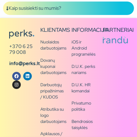
Kaip susisiekti su mumis?
KLIENTAMS
INFORMACIJA
PARTNERIAI
Nuolaidos
iOS ir
+370 6 25
darbuotojams
Android
79 008
programėlės
Dovanų
info@perks.lt
kuponai
D.U.K. perks
darbuotojams
nariams
Darbuotojų
D.U.K. HR
pripažinimas
komandai
/ KUDOS
Privatumo
Atributika su
politika
logo
darbuotojams
Bendrosios
taisyklės
Apklausos /