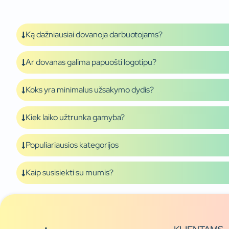
Ką dažniausiai dovanoja darbuotojams?
Ar dovanas galima papuošti logotipu?
Koks yra minimalus užsakymo dydis?
Kiek laiko užtrunka gamyba?
Populiariausios kategorijos
Kaip susisiekti su mumis?