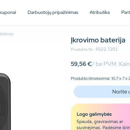
kuponai
Darbuotojų pripažinimas
Atributika
Par
baterija
Įkrovimo baterija
Produkto Nr.:
P322.7201
59,56
€
/ be PVM. Kain
Produkto išmatavimai: 10.7 x 7 x 
Norite 
Logo galimybės
Spauda, graviravimas ar
siuvinėjimas. Padėsime išrin