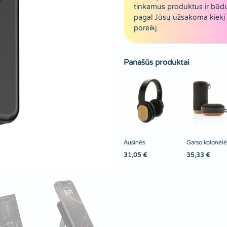
tinkamus produktus ir būd
pagal Jūsų užsakoma kiekį 
poreikį.
Panašūs produktai
Ausinės
Garso kolonėlė
31,05
€
35,33
€