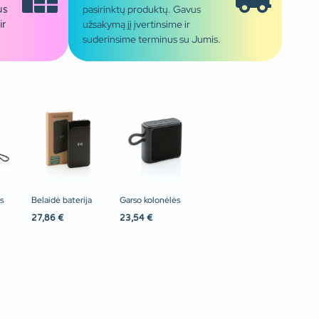
pasirinktų produktų. Gavus
us
užsakymą jį įvertinsime ir
ir
suderinsime terminus su Jumis.
s
Belaidė baterija
Garso kolonėlės
27,86
€
23,54
€