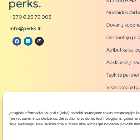
KLIENTAMS
Nuolaidos darb
+370 6 25 79 008
Dovanų kupona
info@perks.lt
Darbuotojų pri
Atributika su l
Apklausos / nau
Tapkite partner
Visas produktų
Produktų katal
Blogas
Įrenginio informacijai saugoti ir (arba) pasiekti naudojame tokias technologijas ka
(ne) suasmenintus skelbimus. Jei sutiksime su šiomis technologijomis, galėsime
šioje svetainėje. Nesutikimas arba sutikimo atšaukimas gali neigiamai paveikti tam ti