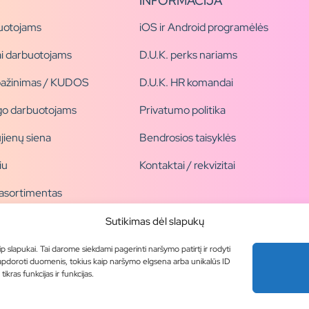
INFORMACIJA
uotojams
iOS ir Android programėlės
i darbuotojams
D.U.K. perks nariams
pažinimas / KUDOS
D.U.K. HR komandai
ogo darbuotojams
Privatumo politika
jienų siena
Bendrosios taisyklės
iu
Kontaktai / rekvizitai
 asortimentas
ogai
Sutikimas dėl slapukų
ip slapukai. Tai darome siekdami pagerinti naršymo patirtį ir rodyti
 apdoroti duomenis, tokius kaip naršymo elgsena arba unikalūs ID
kras funkcijas ir funkcijas.