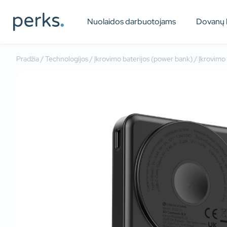
Nuolaidos darbuotojams
Dovanų 
Pradžia
/
Technologijos
/
Įkrovimo baterijos (power bank)
/ Įkrovimo 