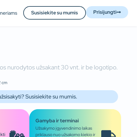
Prisijungti
Susisiekite su mumis
tneriams
os nurodytos užsakant 30 vnt. ir be logotipo.
2 cm
užsisakyti? Susisiekite su mumis.
Gamyba ir terminai
Užsakymo įgyvendinimo laikas
priklauso nuo užsakomo kiekio ir
kti