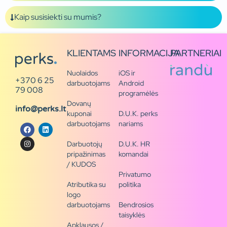
Kaip susisiekti su mumis?
KLIENTAMS
INFORMACIJA
PARTNERIAI
Nuolaidos
iOS ir
+370 6 25
darbuotojams
Android
79 008
programėlės
Dovanų
info@perks.lt
kuponai
D.U.K. perks
darbuotojams
nariams
Darbuotojų
D.U.K. HR
pripažinimas
komandai
/ KUDOS
Privatumo
Atributika su
politika
logo
darbuotojams
Bendrosios
taisyklės
Apklausos /