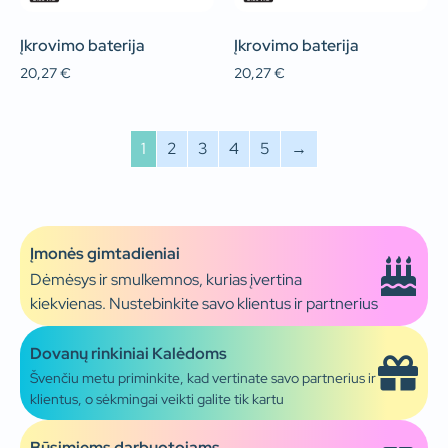
Įkrovimo baterija
Įkrovimo baterija
20,27
€
20,27
€
1
2
3
4
5
→
Įmonės gimtadieniai
Dėmėsys ir smulkemnos, kurias įvertina
kiekvienas. Nustebinkite savo klientus ir partnerius
Dovanų rinkiniai Kalėdoms
Švenčiu metu priminkite, kad vertinate savo partnerius ir
klientus, o sėkmingai veikti galite tik kartu
Būsimiems darbuotojams