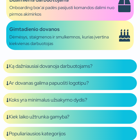
Onboarding box'ai padės pasijusti komandos dalimi nuo
pirmos akimirkos
Gimtadienio dovanos
Dėmėsys, staigmenos ir smulkemnos, kurias įvertina
kiekvienas darbuotojas
Ką dažniausiai dovanoja darbuotojams?
Ar dovanas galima papuošti logotipu?
Koks yra minimalus užsakymo dydis?
Kiek laiko užtrunka gamyba?
Populiariausios kategorijos