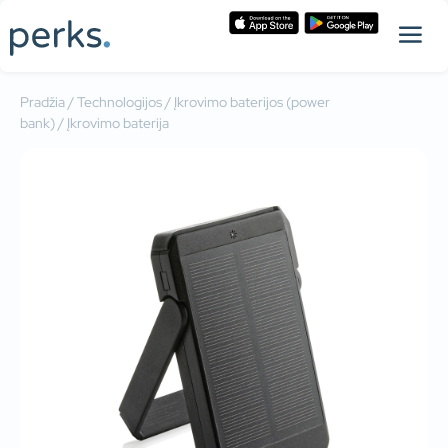
Pradžia
/
Technologijos
/
Įkrovimo baterijos (power
bank)
/ Įkrovimo baterija