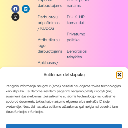
darbuotojams
nariams
Darbuotojų
D.U.K. HR
pripažinimas
komandai
/ KUDOS
Privatumo
Atributika su
politika
logo
darbuotojams
Bendrosios
taisyklės
Apklausos /
naujienų
Kontaktai /
siena
rekvizitai
Sutikimas dėl slapukų
Tapkite
Įrenginio informacijai saugoti ir (arba) pasiekti naudojame tokias technologijas
partneriu
kaip slapukai. Tai darome siekdami pagerinti naršymo patirtį ir rodyti (ne)
suasmenintus skelbimus. Jei sutiksime su šiomis technologijomis, galėsime
apdoroti duomenis, tokius kaip naršymo elgsena arba unikalūs ID šioje
Visas
svetainėje. Nesutikimas arba sutikimo atšaukimas gali neigiamai paveikti tam
produktų
tikras funkcijas ir funkcijas.
asortimentas
Produktų