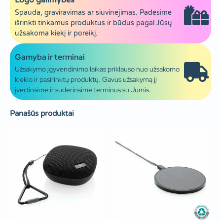
Logo galimybės
Spauda, graviravimas ar siuvinėjimas. Padėsime
išrinkti tinkamus produktus ir būdus pagal Jūsų
užsakoma kiekį ir poreikį.
Gamyba ir terminai
Užsakymo įgyvendinimo laikas priklauso nuo užsakomo
kiekio ir pasirinktų produktų. Gavus užsakymą jį
įvertinsime ir suderinsime terminus su Jumis.
Panašūs produktai