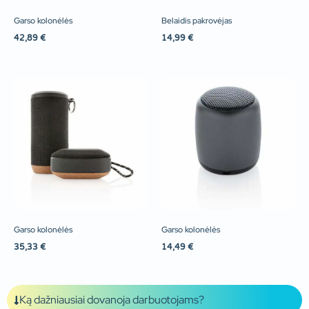
Garso kolonėlės
Belaidis pakrovėjas
42,89
€
14,99
€
Garso kolonėlės
Garso kolonėlės
35,33
€
14,49
€
Ką dažniausiai dovanoja darbuotojams?