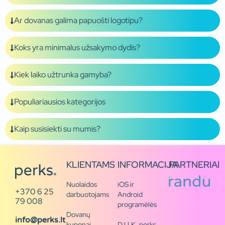
Ar dovanas galima papuošti logotipu?
Koks yra minimalus užsakymo dydis?
Kiek laiko užtrunka gamyba?
Populiariausios kategorijos
Kaip susisiekti su mumis?
KLIENTAMS
INFORMACIJA
PARTNERIAI
Nuolaidos
iOS ir
+370 6 25
darbuotojams
Android
79 008
programėlės
Dovanų
info@perks.lt
kuponai
D.U.K. perks