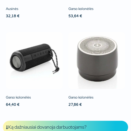
Ausinės
Garso kolonėlės
32,18
€
53,64
€
Garso kolonėlės
Garso kolonėlės
64,40
€
27,86
€
Ką dažniausiai dovanoja darbuotojams?