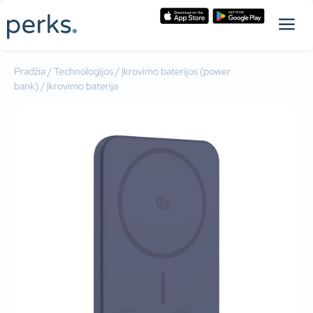
Pradžia
/
Technologijos
/
Įkrovimo baterijos (power
bank)
/ Įkrovimo baterija