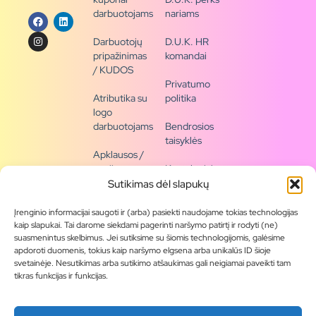
darbuotojams
nariams
Darbuotojų
D.U.K. HR
pripažinimas
komandai
/ KUDOS
Privatumo
Atributika su
politika
logo
darbuotojams
Bendrosios
taisyklės
Apklausos /
naujienų
Kontaktai /
siena
rekvizitai
Sutikimas dėl slapukų
Tapkite
Įrenginio informacijai saugoti ir (arba) pasiekti naudojame tokias technologijas
partneriu
kaip slapukai. Tai darome siekdami pagerinti naršymo patirtį ir rodyti (ne)
suasmenintus skelbimus. Jei sutiksime su šiomis technologijomis, galėsime
apdoroti duomenis, tokius kaip naršymo elgsena arba unikalūs ID šioje
Visas
svetainėje. Nesutikimas arba sutikimo atšaukimas gali neigiamai paveikti tam
produktų
tikras funkcijas ir funkcijas.
asortimentas
Produktų