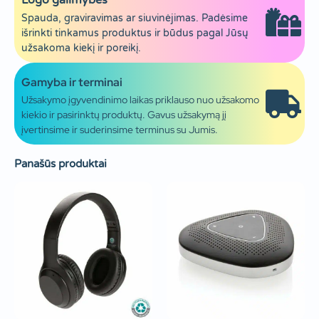
Logo galimybės
Spauda, graviravimas ar siuvinėjimas. Padėsime
išrinkti tinkamus produktus ir būdus pagal Jūsų
užsakoma kiekį ir poreikį.
Gamyba ir terminai
Užsakymo įgyvendinimo laikas priklauso nuo užsakomo
kiekio ir pasirinktų produktų. Gavus užsakymą jį
įvertinsime ir suderinsime terminus su Jumis.
Panašūs produktai