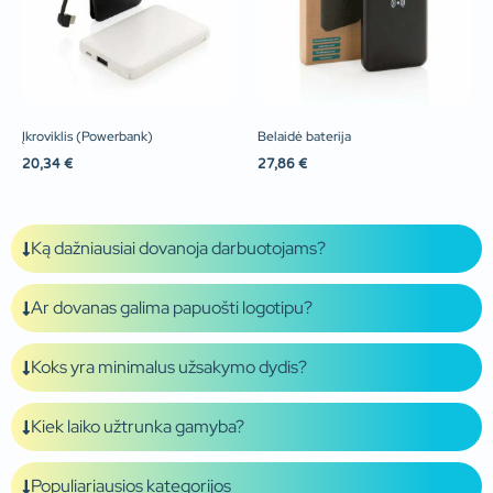
Įkroviklis (Powerbank)
Belaidė baterija
20,34
€
27,86
€
Ką dažniausiai dovanoja darbuotojams?
Ar dovanas galima papuošti logotipu?
Koks yra minimalus užsakymo dydis?
Kiek laiko užtrunka gamyba?
Populiariausios kategorijos