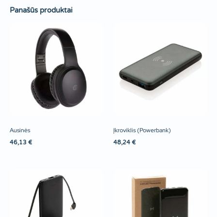
Panašūs produktai
Ausinės
Įkroviklis (Powerbank)
46,13
€
48,24
€