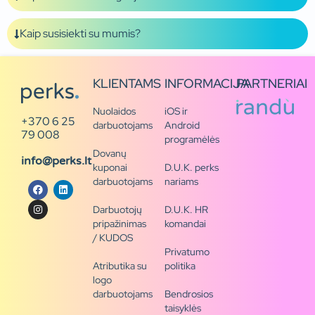
Kaip susisiekti su mumis?
KLIENTAMS
INFORMACIJA
PARTNERIAI
Nuolaidos
iOS ir
+370 6 25
darbuotojams
Android
79 008
programėlės
Dovanų
info@perks.lt
kuponai
D.U.K. perks
darbuotojams
nariams
Darbuotojų
D.U.K. HR
pripažinimas
komandai
/ KUDOS
Privatumo
Atributika su
politika
logo
darbuotojams
Bendrosios
taisyklės