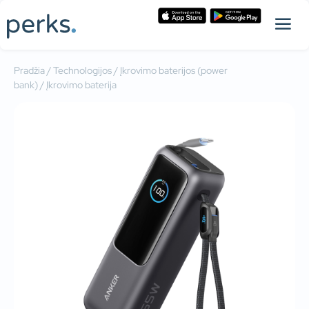
Pradžia
/
Technologijos
/
Įkrovimo baterijos (power
bank)
/ Įkrovimo baterija