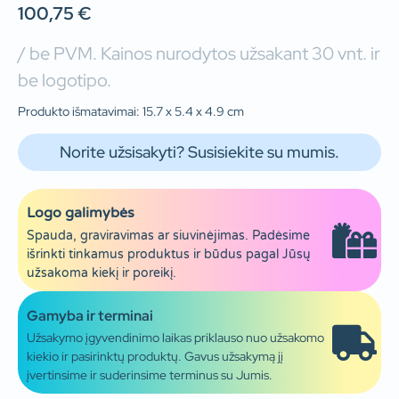
100,75
€
/ be PVM. Kainos nurodytos užsakant 30 vnt. ir
be logotipo.
Produkto išmatavimai: 15.7 x 5.4 x 4.9 cm
Norite užsisakyti? Susisiekite su mumis.
Logo galimybės
Spauda, graviravimas ar siuvinėjimas. Padėsime
išrinkti tinkamus produktus ir būdus pagal Jūsų
užsakoma kiekį ir poreikį.
Gamyba ir terminai
Užsakymo įgyvendinimo laikas priklauso nuo užsakomo
kiekio ir pasirinktų produktų. Gavus užsakymą jį
įvertinsime ir suderinsime terminus su Jumis.