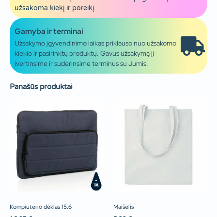
užsakoma kiekį ir poreikį.
Gamyba ir terminai
Užsakymo įgyvendinimo laikas priklauso nuo užsakomo
kiekio ir pasirinktų produktų. Gavus užsakymą jį
įvertinsime ir suderinsime terminus su Jumis.
Panašūs produktai
Kompiuterio dėklas 15.6
Maišelis