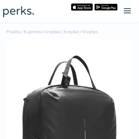
Pradžia
/
Kuprinės ir krepšiai
/
Krepšiai
/ Krepšys