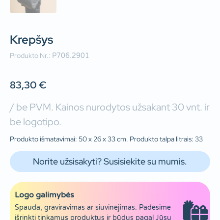
Krepšys
Produkto Nr.:
P706.2901
83,30
€
/ be PVM. Kainos nurodytos užsakant 30 vnt. ir
be logotipo.
Produkto išmatavimai: 50 x 26 x 33 cm. Produkto talpa litrais: 33
Norite užsisakyti? Susisiekite su mumis.
Logo galimybės
Spauda, graviravimas ar siuvinėjimas. Padėsime
išrinkti tinkamus produktus ir būdus pagal Jūsų