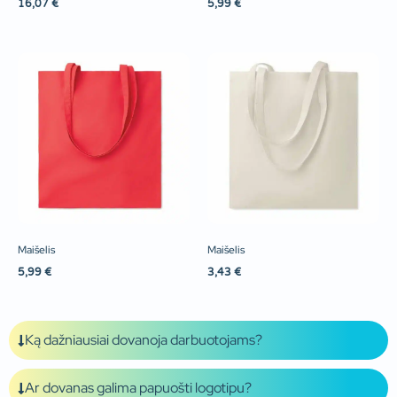
16,07
€
5,99
€
Maišelis
Maišelis
5,99
€
3,43
€
Ką dažniausiai dovanoja darbuotojams?
Ar dovanas galima papuošti logotipu?