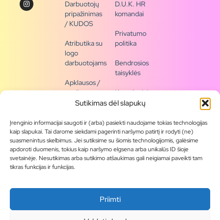
Darbuotojų
D.U.K. HR
pripažinimas
komandai
/ KUDOS
Privatumo
Atributika su
politika
logo
darbuotojams
Bendrosios
taisyklės
Apklausos /
naujienų
Kontaktai /
siena
rekvizitai
Sutikimas dėl slapukų
Tapkite
Įrenginio informacijai saugoti ir (arba) pasiekti naudojame tokias technologijas
partneriu
kaip slapukai. Tai darome siekdami pagerinti naršymo patirtį ir rodyti (ne)
suasmenintus skelbimus. Jei sutiksime su šiomis technologijomis, galėsime
apdoroti duomenis, tokius kaip naršymo elgsena arba unikalūs ID šioje
Visas
svetainėje. Nesutikimas arba sutikimo atšaukimas gali neigiamai paveikti tam
produktų
tikras funkcijas ir funkcijas.
asortimentas
Produktų
Priimti
katalogai