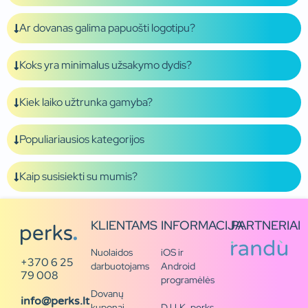
Ar dovanas galima papuošti logotipu?
Koks yra minimalus užsakymo dydis?
Kiek laiko užtrunka gamyba?
Populiariausios kategorijos
Kaip susisiekti su mumis?
KLIENTAMS
INFORMACIJA
PARTNERIAI
Nuolaidos
iOS ir
+370 6 25
darbuotojams
Android
79 008
programėlės
Dovanų
info@perks.lt
kuponai
D.U.K. perks