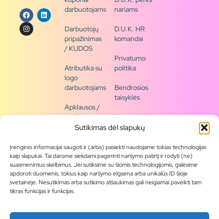
darbuotojams
nariams
Darbuotojų
D.U.K. HR
pripažinimas
komandai
/ KUDOS
Privatumo
Atributika su
politika
logo
darbuotojams
Bendrosios
taisyklės
Apklausos /
naujienų
Kontaktai /
siena
rekvizitai
Sutikimas dėl slapukų
Tapkite
Įrenginio informacijai saugoti ir (arba) pasiekti naudojame tokias technologijas
partneriu
kaip slapukai. Tai darome siekdami pagerinti naršymo patirtį ir rodyti (ne)
suasmenintus skelbimus. Jei sutiksime su šiomis technologijomis, galėsime
apdoroti duomenis, tokius kaip naršymo elgsena arba unikalūs ID šioje
Visas
svetainėje. Nesutikimas arba sutikimo atšaukimas gali neigiamai paveikti tam
produktų
tikras funkcijas ir funkcijas.
asortimentas
Produktų