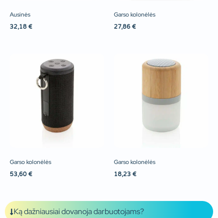
Ausinės
Garso kolonėlės
32,18
€
27,86
€
Garso kolonėlės
Garso kolonėlės
53,60
€
18,23
€
Ką dažniausiai dovanoja darbuotojams?