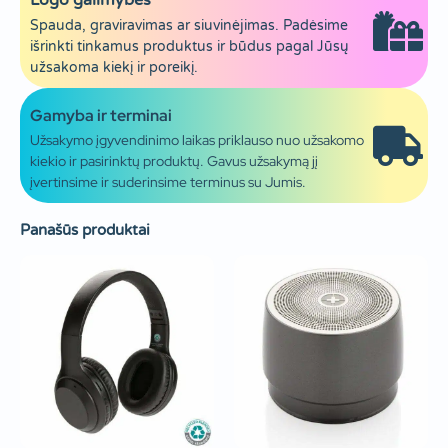
Logo galimybės
Spauda, graviravimas ar siuvinėjimas. Padėsime
išrinkti tinkamus produktus ir būdus pagal Jūsų
užsakoma kiekį ir poreikį.
Gamyba ir terminai
Užsakymo įgyvendinimo laikas priklauso nuo užsakomo
kiekio ir pasirinktų produktų. Gavus užsakymą jį
įvertinsime ir suderinsime terminus su Jumis.
Panašūs produktai