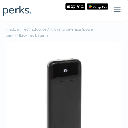
Pradžia
/
Technologijos
/
Įkrovimo baterijos (power
bank)
/ Įkrovimo baterija