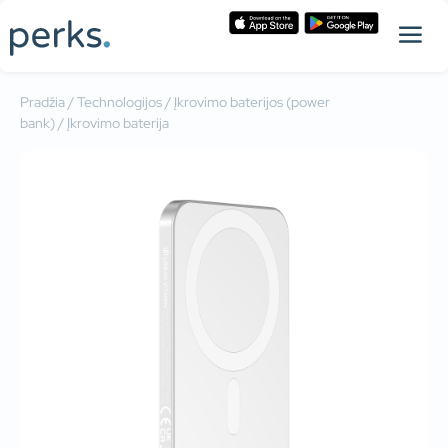
Pradžia
/
Technologijos
/
Įkrovimo baterijos (power
bank)
/ Įkrovimo baterija