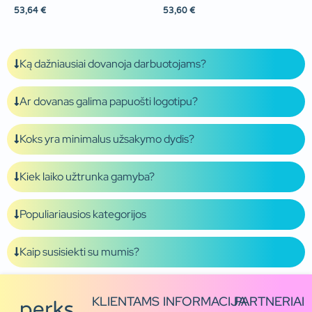
53,64
€
53,60
€
Ką dažniausiai dovanoja darbuotojams?
Ar dovanas galima papuošti logotipu?
Koks yra minimalus užsakymo dydis?
Kiek laiko užtrunka gamyba?
Populiariausios kategorijos
Kaip susisiekti su mumis?
KLIENTAMS
INFORMACIJA
PARTNERIAI