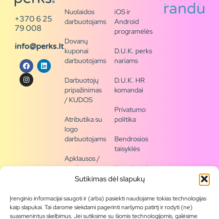
Nuolaidos
iOS ir
+370 6 25
darbuotojams
Android
79 008
programėlės
Dovanų
info@perks.lt
kuponai
D.U.K. perks
darbuotojams
nariams
Darbuotojų
D.U.K. HR
pripažinimas
komandai
/ KUDOS
Privatumo
Atributika su
politika
logo
darbuotojams
Bendrosios
taisyklės
Apklausos /
naujienų
Kontaktai /
siena
rekvizitai
Sutikimas dėl slapukų
Tapkite
Įrenginio informacijai saugoti ir (arba) pasiekti naudojame tokias technologijas
partneriu
kaip slapukai. Tai darome siekdami pagerinti naršymo patirtį ir rodyti (ne)
suasmenintus skelbimus. Jei sutiksime su šiomis technologijomis, galėsime