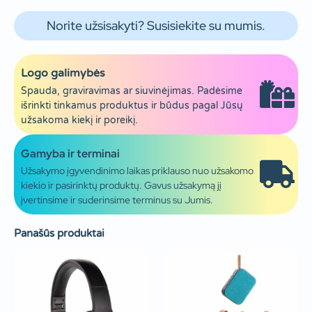
Norite užsisakyti? Susisiekite su mumis.
Logo galimybės
Spauda, graviravimas ar siuvinėjimas. Padėsime
išrinkti tinkamus produktus ir būdus pagal Jūsų
užsakoma kiekį ir poreikį.
Gamyba ir terminai
Užsakymo įgyvendinimo laikas priklauso nuo užsakomo
kiekio ir pasirinktų produktų. Gavus užsakymą jį
įvertinsime ir suderinsime terminus su Jumis.
Panašūs produktai