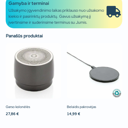
Gamyba ir terminai
Užsakymo įgyvendinimo laikas priklauso nuo užsakomo
kiekio ir pasirinktų produktų. Gavus užsakymą jį
įvertinsime ir suderinsime terminus su Jumis.
Panašūs produktai
Garso kolonėlės
Belaidis pakrovėjas
27,86
€
14,99
€