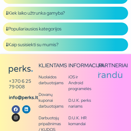
Kiek laiko užtrunka gamyba?
Populiariausios kategorijos
Kaip susisiekti su mumis?
KLIENTAMS
INFORMACIJA
PARTNERIAI
Nuolaidos
iOS ir
+370 6 25
darbuotojams
Android
79 008
programėlės
Dovanų
info@perks.lt
kuponai
D.U.K. perks
darbuotojams
nariams
Darbuotojų
D.U.K. HR
pripažinimas
komandai
/ KUDOS