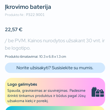
Įkrovimo baterija
Produkto Nr.:
P322.9001
22,57
€
/ be PVM. Kainos nurodytos užsakant 30 vnt. ir
be logotipo.
Produkto išmatavimai: 10.3 x 6.8 x 1.3 cm
Norite užsisakyti? Susisiekite su mumis.
Logo galimybės
Spauda, graviravimas ar siuvinėjimas. Padėsime
išrinkti tinkamus produktus ir būdus pagal Jūsų
užsakoma kiekį ir poreikį.