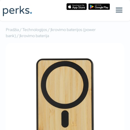
Pradžia
/
Technologijos
/
Įkrovimo baterijos (power
bank)
/ Įkrovimo baterija