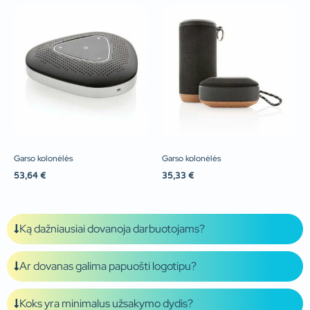
Garso kolonėlės
Garso kolonėlės
53,64
€
35,33
€
Ką dažniausiai dovanoja darbuotojams?
Ar dovanas galima papuošti logotipu?
Koks yra minimalus užsakymo dydis?