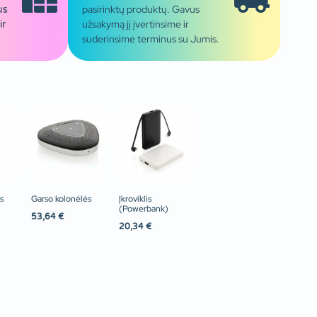
pasirinktų produktų. Gavus
us
užsakymą jį įvertinsime ir
ir
suderinsime terminus su Jumis.
s
Garso kolonėlės
Įkroviklis
(Powerbank)
53,64
€
20,34
€