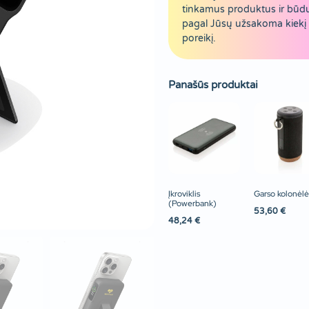
tinkamus produktus ir būd
pagal Jūsų užsakoma kiekį 
poreikį.
Panašūs produktai
Įkroviklis
Garso kolonėlė
(Powerbank)
53,60
€
48,24
€