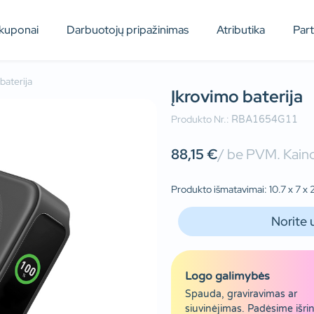
kuponai
Darbuotojų pripažinimas
Atributika
Par
baterija
Įkrovimo baterija
Produkto Nr.:
RBA1654G11
88,15
€
/ be PVM. Kaino
Produkto išmatavimai: 10.7 x 7 x 
Norite 
Logo galimybės
Spauda, graviravimas ar
siuvinėjimas. Padėsime išrin