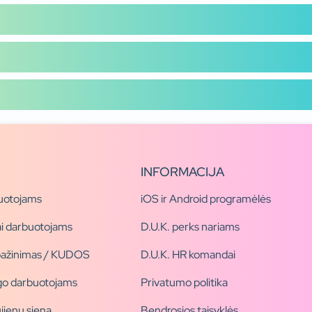
INFORMACIJA
uotojams
iOS ir Android programėlės
i darbuotojams
D.U.K. perks nariams
pažinimas / KUDOS
D.U.K. HR komandai
ogo darbuotojams
Privatumo politika
jienų siena
Bendrosios taisyklės