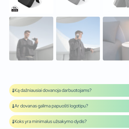
Ką dažniausiai dovanoja darbuotojams?
Ar dovanas galima papuošti logotipu?
Koks yra minimalus užsakymo dydis?