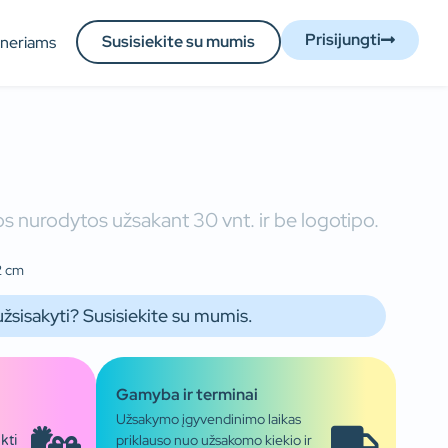
Prisijungti
Susisiekite su mumis
tneriams
s nurodytos užsakant 30 vnt. ir be logotipo.
2 cm
užsisakyti? Susisiekite su mumis.
Gamyba ir terminai
Užsakymo įgyvendinimo laikas
priklauso nuo užsakomo kiekio ir
kti