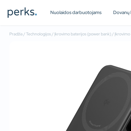
Nuolaidos darbuotojams
Dovanų 
Pradžia
/
Technologijos
/
Įkrovimo baterijos (power bank)
/ Įkrovimo 