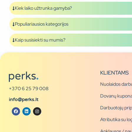
Kiek laiko užtrunka gamyba?
Populiariausios kategorijos
Kaip susisiekti su mumis?
KLIENTAMS
Nuolaidos darb
+370 6 25 79 008
Dovanų kupona
info@perks.lt
Darbuotojų pri
Atributika su l
Apklausos / nau