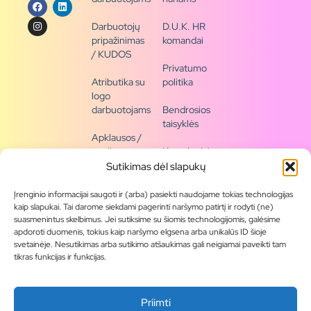
Darbuotojų
D.U.K. HR
pripažinimas
komandai
/ KUDOS
Privatumo
Atributika su
politika
logo
darbuotojams
Bendrosios
taisyklės
Apklausos /
naujienų
Kontaktai /
siena
rekvizitai
Sutikimas dėl slapukų
Tapkite
Įrenginio informacijai saugoti ir (arba) pasiekti naudojame tokias technologijas
partneriu
kaip slapukai. Tai darome siekdami pagerinti naršymo patirtį ir rodyti (ne)
suasmenintus skelbimus. Jei sutiksime su šiomis technologijomis, galėsime
apdoroti duomenis, tokius kaip naršymo elgsena arba unikalūs ID šioje
Visas
svetainėje. Nesutikimas arba sutikimo atšaukimas gali neigiamai paveikti tam
produktų
tikras funkcijas ir funkcijas.
asortimentas
Produktų
Priimti
katalogai