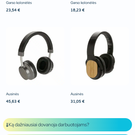
Garso kolonėlės
Garso kolonėlės
23,54
€
18,23
€
Ausinės
Ausinės
45,63
€
31,05
€
Ką dažniausiai dovanoja darbuotojams?