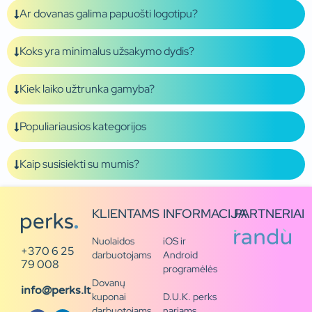
Ar dovanas galima papuošti logotipu?
Koks yra minimalus užsakymo dydis?
Kiek laiko užtrunka gamyba?
Populiariausios kategorijos
Kaip susisiekti su mumis?
KLIENTAMS
INFORMACIJA
PARTNERIAI
Nuolaidos
iOS ir
+370 6 25
darbuotojams
Android
79 008
programėlės
Dovanų
info@perks.lt
kuponai
D.U.K. perks
darbuotojams
nariams