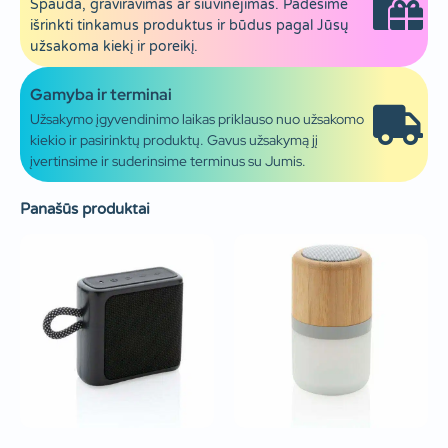
Spauda, graviravimas ar siuvinėjimas. Padėsime
išrinkti tinkamus produktus ir būdus pagal Jūsų
užsakoma kiekį ir poreikį.
Gamyba ir terminai
Užsakymo įgyvendinimo laikas priklauso nuo užsakomo
kiekio ir pasirinktų produktų. Gavus užsakymą jį
įvertinsime ir suderinsime terminus su Jumis.
Panašūs produktai