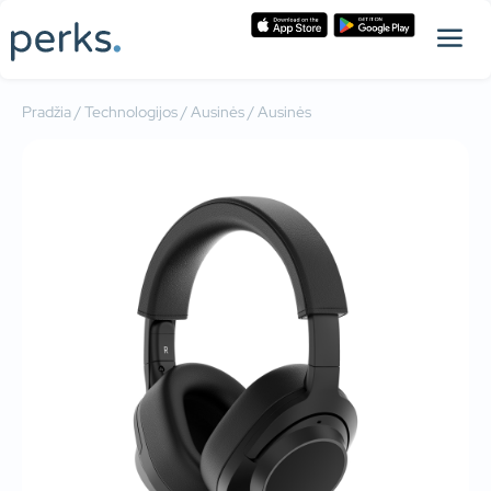
Pradžia
/
Technologijos
/
Ausinės
/ Ausinės