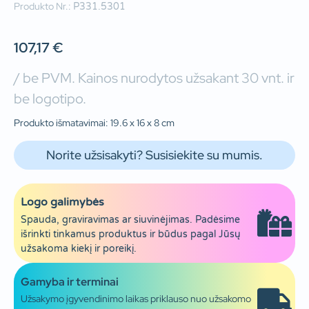
Produkto Nr.:
P331.5301
107,17
€
/ be PVM. Kainos nurodytos užsakant 30 vnt. ir
be logotipo.
Produkto išmatavimai: 19.6 x 16 x 8 cm
Norite užsisakyti? Susisiekite su mumis.
Logo galimybės
Spauda, graviravimas ar siuvinėjimas. Padėsime
išrinkti tinkamus produktus ir būdus pagal Jūsų
užsakoma kiekį ir poreikį.
Gamyba ir terminai
Užsakymo įgyvendinimo laikas priklauso nuo užsakomo