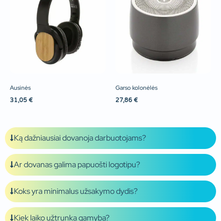
Ausinės
Garso kolonėlės
31,05
€
27,86
€
Ką dažniausiai dovanoja darbuotojams?
Ar dovanas galima papuošti logotipu?
Koks yra minimalus užsakymo dydis?
Kiek laiko užtrunka gamyba?