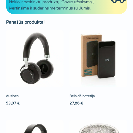
kiekio ir pasirinktų produktų. Gavus užsakymą jį
įvertinsime ir suderinsime terminus su Jumis.
Panašūs produktai
Ausinės
Belaidė baterija
53,07
€
27,86
€