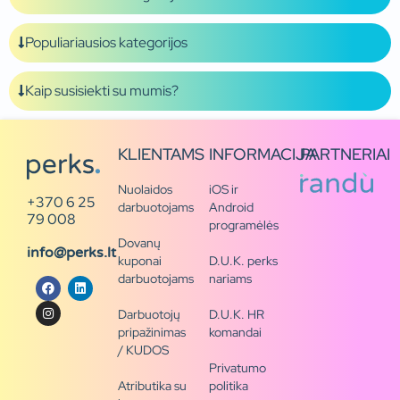
Populiariausios kategorijos
Kaip susisiekti su mumis?
KLIENTAMS
INFORMACIJA
PARTNERIAI
Nuolaidos
iOS ir
+370 6 25
darbuotojams
Android
79 008
programėlės
Dovanų
info@perks.lt
kuponai
D.U.K. perks
darbuotojams
nariams
Darbuotojų
D.U.K. HR
pripažinimas
komandai
/ KUDOS
Privatumo
Atributika su
politika