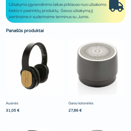
Užsakymo įgyvendinimo laikas priklauso nuo užsakomo
kiekio ir pasirinktų produktų. Gavus užsakymą jį
įvertinsime ir suderinsime terminus su Jumis.
Panašūs produktai
Ausinės
Garso kolonėlės
31,05
€
27,86
€