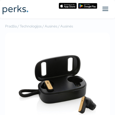
Pradžia
/
Technologijos
/
Ausinės
/ Ausinės