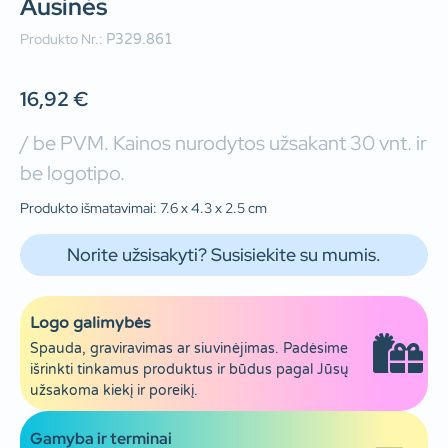
Ausinės
Produkto Nr.:
P329.861
16,92
€
/ be PVM. Kainos nurodytos užsakant 30 vnt. ir
be logotipo.
Produkto išmatavimai: 7.6 x 4.3 x 2.5 cm
Norite užsisakyti? Susisiekite su mumis.
Logo galimybės
Spauda, graviravimas ar siuvinėjimas. Padėsime
išrinkti tinkamus produktus ir būdus pagal Jūsų
užsakoma kiekį ir poreikį.
Gamyba ir terminai