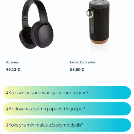
Ausinės
Garso kolonėlės
46,13
€
53,60
€
Ką dažniausiai dovanoja darbuotojams?
Ar dovanas galima papuošti logotipu?
Koks yra minimalus užsakymo dydis?