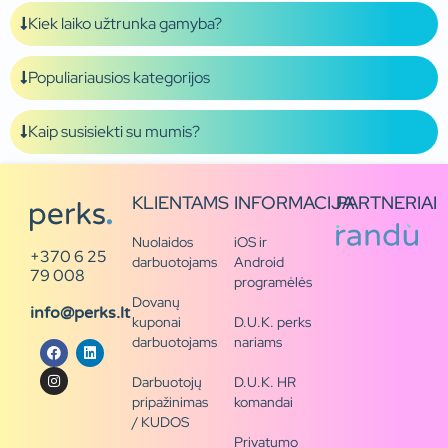
Kiek laiko užtrunka gamyba?
Populiariausios kategorijos
Kaip susisiekti su mumis?
KLIENTAMS
INFORMACIJA
PARTNERIAI
Nuolaidos
iOS ir
+370 6 25
darbuotojams
Android
79 008
programėlės
Dovanų
info@perks.lt
kuponai
D.U.K. perks
darbuotojams
nariams
Darbuotojų
D.U.K. HR
pripažinimas
komandai
/ KUDOS
Privatumo