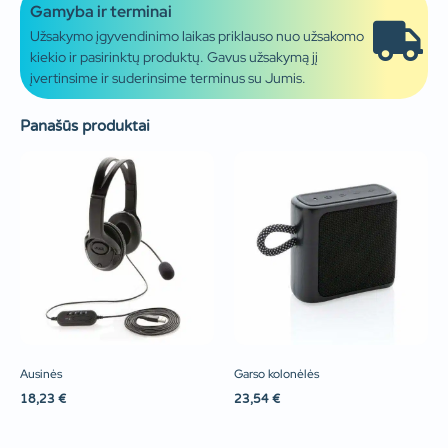
Gamyba ir terminai
Užsakymo įgyvendinimo laikas priklauso nuo užsakomo
kiekio ir pasirinktų produktų. Gavus užsakymą jį
įvertinsime ir suderinsime terminus su Jumis.
Panašūs produktai
Ausinės
Garso kolonėlės
18,23
€
23,54
€