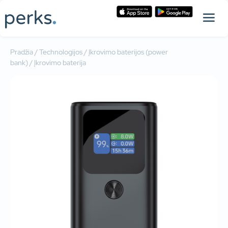
Pradžia
/
Technologijos
/
Įkrovimo baterijos (power
bank)
/ Įkrovimo baterija