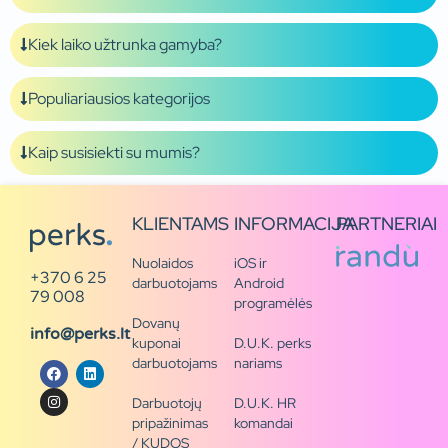
Kiek laiko užtrunka gamyba?
Populiariausios kategorijos
Kaip susisiekti su mumis?
KLIENTAMS
INFORMACIJA
PARTNERIAI
Nuolaidos
iOS ir
+370 6 25
darbuotojams
Android
79 008
programėlės
Dovanų
info@perks.lt
kuponai
D.U.K. perks
darbuotojams
nariams
Darbuotojų
D.U.K. HR
pripažinimas
komandai
/ KUDOS