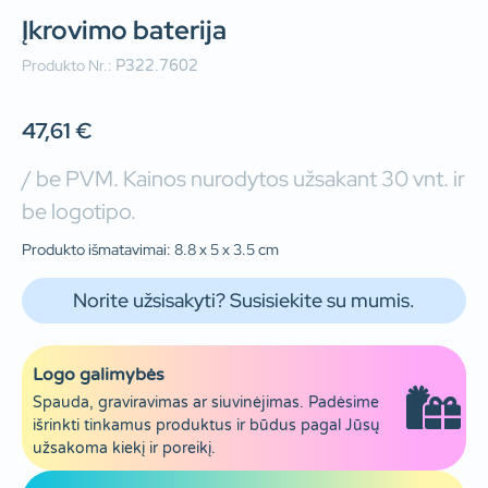
Įkrovimo baterija
Produkto Nr.:
P322.7602
47,61
€
/ be PVM. Kainos nurodytos užsakant 30 vnt. ir
be logotipo.
Produkto išmatavimai: 8.8 x 5 x 3.5 cm
Norite užsisakyti? Susisiekite su mumis.
Logo galimybės
Spauda, graviravimas ar siuvinėjimas. Padėsime
išrinkti tinkamus produktus ir būdus pagal Jūsų
užsakoma kiekį ir poreikį.