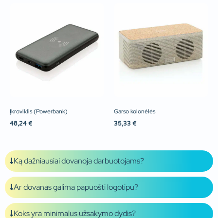
Įkroviklis (Powerbank)
Garso kolonėlės
48,24
€
35,33
€
Ką dažniausiai dovanoja darbuotojams?
Ar dovanas galima papuošti logotipu?
Koks yra minimalus užsakymo dydis?