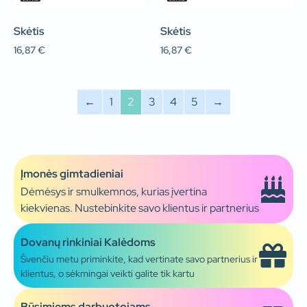
Skėtis
Skėtis
16,87
€
16,87
€
←
1
2
3
4
5
→
Įmonės gimtadieniai
Dėmėsys ir smulkemnos, kurias įvertina
kiekvienas. Nustebinkite savo klientus ir partnerius
Dovanų rinkiniai Kalėdoms
Švenčiu metu priminkite, kad vertinate savo partnerius ir
klientus, o sėkmingai veikti galite tik kartu
Būsimiems darbuotojams