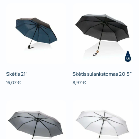
Skėtis 21″
Skėtis sulankstomas 20.5″
16,07
€
8,97
€