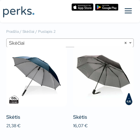
Pradžia
/
Skėčiai
/ Puslapis 2
Skėčiai
×
Skėtis
Skėtis
21,38
€
16,07
€