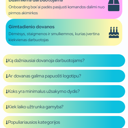
Onboarding box'ai padės pasijusti komandos dalimi nuo
pirmos akimirkos
Gimtadienio dovanos
Dėmėsys, staigmenos ir smulkemnos, kurias įvertina
kiekvienas darbuotojas
Ką dažniausiai dovanoja darbuotojams?
Ar dovanas galima papuošti logotipu?
Koks yra minimalus užsakymo dydis?
Kiek laiko užtrunka gamyba?
Populiariausios kategorijos