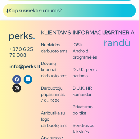
Kaip susisiekti su mumis?
KLIENTAMS
INFORMACIJA
PARTNERIAI
Nuolaidos
iOS ir
+370 6 25
darbuotojams
Android
79 008
programėlės
Dovanų
info@perks.lt
kuponai
D.U.K. perks
darbuotojams
nariams
Darbuotojų
D.U.K. HR
pripažinimas
komandai
/ KUDOS
Privatumo
Atributika su
politika
logo
darbuotojams
Bendrosios
taisyklės
Apklausos /