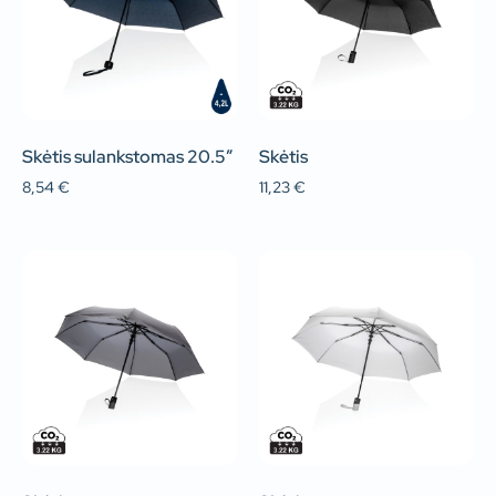
Skėtis sulankstomas 20.5″
Skėtis
8,54
€
11,23
€